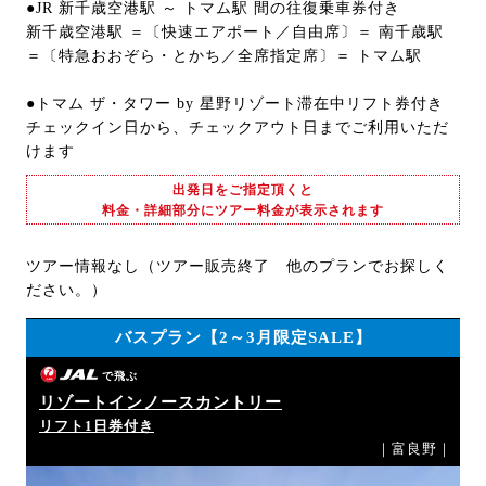
●JR 新千歳空港駅 ～ トマム駅 間の往復乗車券付き
新千歳空港駅 ＝〔快速エアポート／自由席〕＝ 南千歳駅
＝〔特急おおぞら・とかち／全席指定席〕＝ トマム駅
●トマム ザ・タワー by 星野リゾート滞在中リフト券付き
チェックイン日から、チェックアウト日までご利用いただ
けます
出発日をご指定頂くと
料金・詳細部分にツアー料金が表示されます
ツアー情報なし（ツアー販売終了 他のプランでお探しく
ださい。）
バスプラン【2～3月限定SALE】
で飛ぶ
リゾートインノースカントリー
リフト1日券付き
｜富良野｜