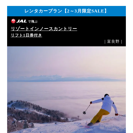
レンタカープラン【2～3月限定SALE】
で飛ぶ
リゾートインノースカントリー
リフト1日券付き
｜富良野｜