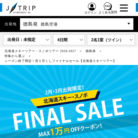
よくある質問
ログイン
徳島発
出発地
徳島空港
出発日：未指定
4日間
2名1室（ツイン）
北海道スキーツアー・スノボツアー 2026-2027
徳島発
特集から選ぶ
シーズン終了間近！売り尽くしファイナルセール【北海道スキーツアー】