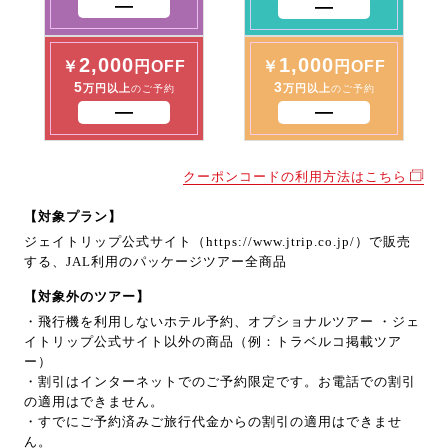
2,000
1,000
￥
円OFF
￥
円OFF
5
3
万円以上
万円以上
のご予約
のご予約
クーポンコードの利用方法はこちら
【対象プラン】
ジェイトリップ公式サイト（https://www.jtrip.co.jp/）で販売
する、JAL利用のパッケージツアー全商品
【対象外のツアー】
・飛行機を利用しないホテル予約、オプショナルツアー ・ジェ
イトリップ公式サイト以外の商品（例：トラベルコ掲載ツア
ー）
・割引はインターネットでのご予約限定です。お電話での割引
の適用はできません。
・すでにご予約済みご旅行代金からの割引の適用はできませ
ん。