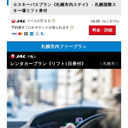
☆スキーバスプラン《札幌市内ステイ》 - 札幌国際ス
キー場リフト券付
マイルが貯まる
2名1室（セミダブル）
予約後すぐにe-チケットが送られます
料金・詳細
札幌市内フリープラン
で飛ぶ
レンタカープラン《リフト1日券付》
｜札幌市｜