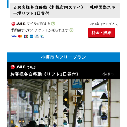
☆お客様各自移動《札幌市内ステイ》 - 札幌国際スキ
ー場リフト1日券付
マイルが貯まる
2名1室（セミダブル）
予約後すぐにe-チケットが送られます
料金・詳細
小樽市内フリープラン
で飛ぶ
お客様各自移動《リフト1日券付》
｜小樽市｜