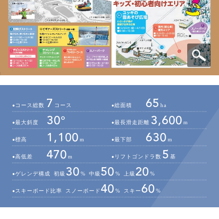
7
65
コース総数
コース
総面積
ha
30°
3,600
最大斜度
最長滑走距離
m
1,100
630
標高
m
最下部
m
470
5
高低差
m
リフトゴンドラ数
基
30
50
20
ゲレンデ構成
初級
%
中級
%
上級
%
40
60
スキーボード比率
スノーボード
%
スキー
%