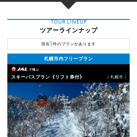
TOUR LINEUP
ツアーラインナップ
5
現在
件のプランがあります
札幌市内フリープラン
で飛ぶ
スキーバスプラン《リフト券付》
｜札幌市｜