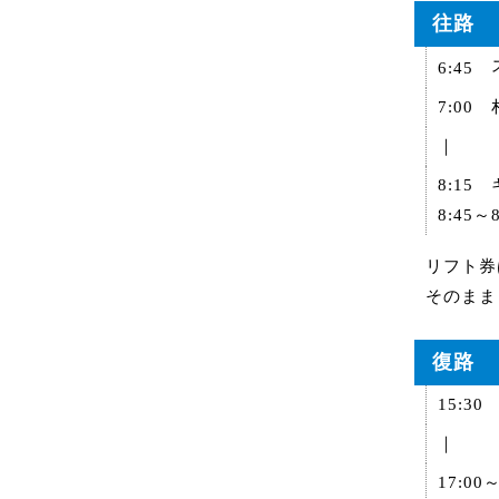
往路
6:45
7:0
｜
8:1
8:45
リフト券
そのまま
復路
15:3
｜
17:0