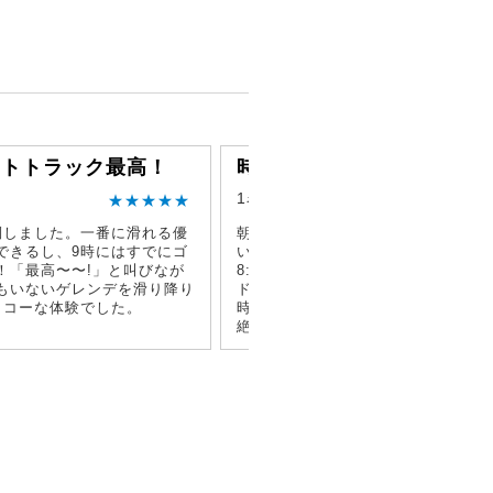
ストトラック最高！
時間配分が絶妙
1名参加
★★★★★
★★★★
倒しました。一番に滑れる優
朝は早いけど…8時すぎににキロロに
できるし、9時にはすでにゴ
いて、ゆっくり準備して、ちょうど
！「最高〜〜!」と叫びなが
8:45からのファーストトラックのゴ
もいないゲレンデを滑り降り
ドラに乗れる。6時間しっかり滑れて
イコーな体験でした。
時前に札幌に帰れる時間配分がなん
絶妙！