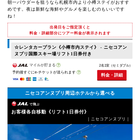
朝一パウダーを狙うなら札幌市内より小樽ステイがおすす
めです。夜は新鮮な海鮮やグルメを楽しむのもいいです
ね！
出発日をご指定頂くと
料金・詳細部分にツアー料金が表示されます
☆レンタカープラン《小樽市内ステイ》 - ニセコアン
ヌプリ国際スキー場リフト1日券付き
マイルが貯まる
2名1室（セミダブル）
予約後すぐにe-チケットが送られます
料金・詳細
ニセコアンヌプリ周辺ホテルから選べる
で飛ぶ
お客様各自移動《リフト1日券付》
｜ニセコアンヌプリ｜