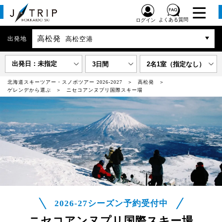
よくある質問
ログイン
高松発
出発地
高松空港
出発日：未指定
3日間
2名1室（指定なし）
北海道スキーツアー・スノボツアー 2026-2027
高松発
ゲレンデから選ぶ
ニセコアンヌプリ国際スキー場
2026-27シーズン予約受付中
ニセコアンヌプリ国際スキー場