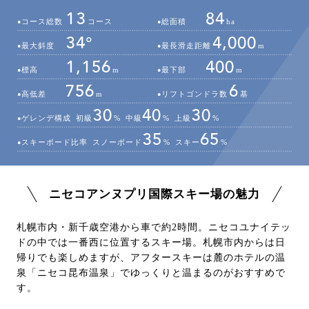
13
84
コース総数
コース
総面積
ha
34°
4,000
最大斜度
最長滑走距離
m
1,156
400
標高
m
最下部
m
756
6
高低差
m
リフトゴンドラ数
基
30
40
30
ゲレンデ構成
初級
%
中級
%
上級
%
35
65
スキーボード比率
スノーボード
%
スキー
%
ニセコアンヌプリ国際スキー場の魅力
札幌市内・新千歳空港から車で約2時間。ニセコユナイテッ
ドの中では一番西に位置するスキー場。札幌市内からは日
帰りでも楽しめますが、アフタースキーは麓のホテルの温
泉「ニセコ昆布温泉」でゆっくりと温まるのがおすすめで
す。