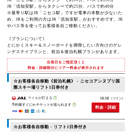
JR「倶知安駅」からタクシーで約25分、バスで約40分
※最寄り駅はJR「ニセコ駅」ですが電車の本数が少ないた
め、JRをご利用の方はJR「倶知安駅」がおすすめです。JR
やバス等を使ってお客様各自ご移動ください。
《プランについて》
とにかくスキー＆スノーボードを満喫したい方向けのゲレ
ンデステイプランと、前泊＆後泊札幌プランがあります。
出発日をご指定頂くと
料金・詳細部分にツアー料金が表示されます
☆お客様各自移動《前泊札幌》 - ニセコアンヌプリ国
際スキー場リフト1日券付き
マイルが貯まる
2名1室（ツイン）
予約後すぐにe-チケットが送られます
料金・詳細
☆お客様各自移動 - リフト1日券付き