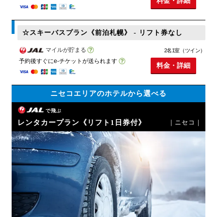
料金・詳細
☆スキーバスプラン《前泊札幌》 - リフト券なし
マイルが貯まる
2名1室（ツイン）
予約後すぐにe-チケットが送られます
料金・詳細
ニセコエリアのホテルから選べる
で飛ぶ
レンタカープラン《リフト1日券付》
｜ニセコ｜