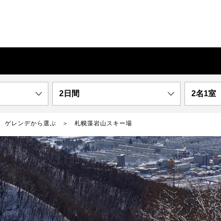
2日間
2名1室
ゲレンデから選ぶ
札幌藻岩山スキー場