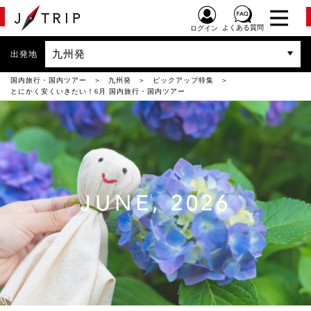
よくある質問
ログイン
九州発
出発地
国内旅行・国内ツアー
九州発
ピックアップ特集
とにかく安くいきたい！6月 国内旅行・国内ツアー
JUNE, 2026