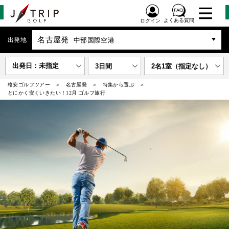
よくある質問
ログイン
名古屋発
出発地
中部国際空港
出発日：未指定
3日間
2名1室（指定なし）
格安ゴルフツアー
名古屋発
特集から選ぶ
とにかく安くいきたい！12月 ゴルフ旅行