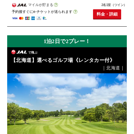
マイルが貯まる
2名1室（ツイン）
予約後すぐにe-チケットが送られます
料金・詳細
1泊2日で2プレー！
で飛ぶ
【北海道】選べるゴルフ場《レンタカー付》
｜北海道｜