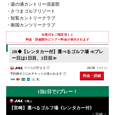
・湯の浦カントリー倶楽部
・さつまゴルフリゾート
・知覧カントリークラブ
・南国カンツリークラブ
出発日をご指定頂くと
料金・詳細部分にツアー料金が表示されます
2R◆【レンタカー付】選べるゴルフ場 ≪プレ
ー日は1日目、2日目≫
マイルが貯まる
2名1室（ツイン）
予約後すぐにe-チケットが送られます
料金・詳細
1泊2日で2プレー！
で飛ぶ
【宮崎】選べるゴルフ場《レンタカー付》
｜宮崎｜