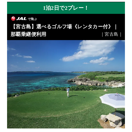
1泊2日で2プレー！
で飛ぶ
【宮古島】選べるゴルフ場《レンタカー付》｜
那覇乗継便利用
｜宮古島｜