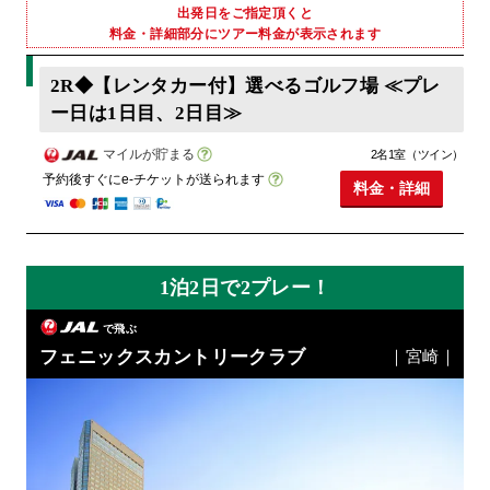
出発日をご指定頂くと
料金・詳細部分にツアー料金が表示されます
2R◆【レンタカー付】選べるゴルフ場 ≪プレ
ー日は1日目、2日目≫
マイルが貯まる
2名1室（ツイン）
予約後すぐにe-チケットが送られます
料金・詳細
1泊2日で2プレー！
で飛ぶ
フェニックスカントリークラブ
｜宮崎｜