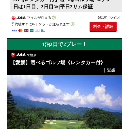
日は1日目、2日目≫|平日2サム保証
マイルが貯まる
2名1室（ツイン）
予約後すぐにe-チケットが送られます
料金・詳細
1泊2日で2プレー！
で飛ぶ
【愛媛】選べるゴルフ場《レンタカー付》
｜愛媛｜