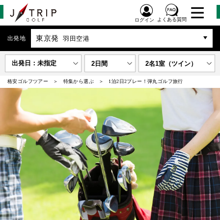
よくある質問
ログイン
東京発
出発地
羽田空港
出発日：未指定
2日間
2名1室（ツイン）
格安ゴルフツアー
特集から選ぶ
1泊2日2プレー！弾丸ゴルフ旅行