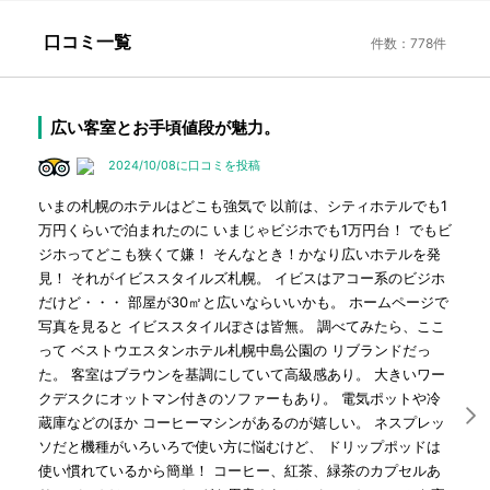
口コミ一覧
件数：778件
広い客室とお手頃値段が魅力。
2024/10/08に口コミを投稿
いまの札幌のホテルはどこも強気で 以前は、シティホテルでも1
万円くらいで泊まれたのに いまじゃビジホでも1万円台！ でもビ
ジホってどこも狭くて嫌！ そんなとき！かなり広いホテルを発
見！ それがイビススタイルズ札幌。 イビスはアコー系のビジホ
だけど・・・ 部屋が30㎡と広いならいいかも。 ホームページで
写真を見ると イビススタイルぽさは皆無。 調べてみたら、ここ
って ベストウエスタンホテル札幌中島公園の リブランドだっ
た。 客室はブラウンを基調にしていて高級感あり。 大きいワー
クデスクにオットマン付きのソファーもあり。 電気ポットや冷
蔵庫などのほか コーヒーマシンがあるのが嬉しい。 ネスプレッ
ソだと機種がいろいろで使い方に悩むけど、 ドリップポッドは
使い慣れているから簡単！ コーヒー、紅茶、緑茶のカプセルあ