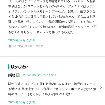
り。 そのほかにティバッグも用意されている。 バスルームも豪
華さはないが ユニットじゃないのがいい。 アメニティはホテル
オリジナルの ボトル入りシャンプーなど。 髭剃り、歯ブラシな
ども あらかじめ部屋に用意されているのがいい。 でもエコを意
識した素材で使いにくい。 中島公園駅からも近く、 すすきのへ
も歩いて10分くらい。 立地もいい。 朝食は和洋ビュッフェで 可
もなく不可もなく。 オムレツも作ってもらえた。
2024年09月に訪問
harabo
東京都心, 東京都
駅から近い
2024/08/26に口コミを投稿
駅から近い コンビニも同じ敷地内にある また、地元のコンビニ
も近い 部屋は清潔で広い 部屋にセキュリティボックスがない 無
料のコーヒーはあるが、ミルクが付いていない
2024年08月に訪問