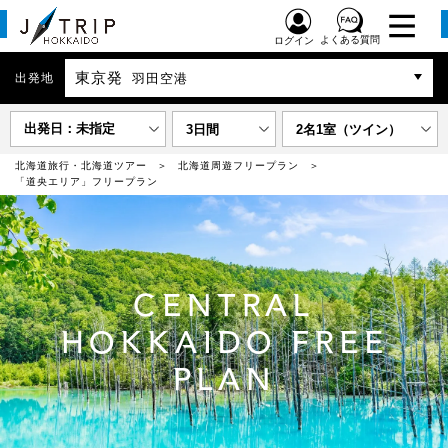
よくある質問
ログイン
東京発
出発地
羽田空港
出発日：未指定
3日間
2名1室（ツイン）
北海道旅行・北海道ツアー
北海道周遊フリープラン
「道央エリア」フリープラン
CENTRAL
HOKKAIDO FREE
PLAN