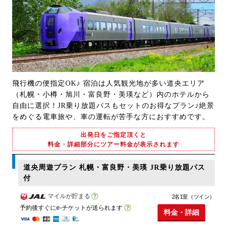
飛行機の便指定OK♪ 宿泊は人気観光地が多い道央エリア
（札幌・小樽・旭川・富良野・美瑛など）内のホテルから
自由に選択！JR乗り放題パスもセットのお得なプラン♪絶景
をめぐる電車旅や、車の運転が苦手な方におすすめです。
出発日をご指定頂くと
料金・詳細部分にツアー料金が表示されます
道央周遊プラン 札幌・富良野・美瑛 JR乗り放題パス
付
マイルが貯まる
2名1室（ツイン）
予約後すぐにe-チケットが送られます
料金・詳細