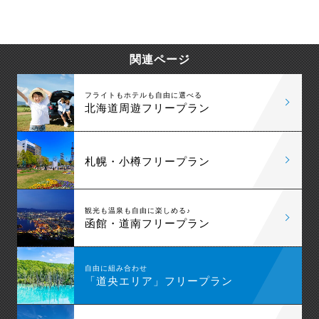
る場合はレンタカー付のプランがオススメです。
富良野へは「旭川空港」の方が近く、旭川空港から
は車で約1時間、電車で約2時間かかります。新千歳
道南：函館・大沼など
空港からは車で約2時間、電車で約3時間かかりま
道北：旭川・富良野・美瑛・層雲峡・トマム・稚
す。
関連ページ
内・留萌など
観光スポットが駅前から遠いことも多いので、富良
道東：知床・阿寒・釧路・網走・十勝・サホロなど
野観光を十二分に楽しむにはレンタカー付プランが
オススメです。
フライトもホテルも自由に選べる
北海道周遊フリープラン
札幌・小樽フリープラン
観光も温泉も自由に楽しめる♪
函館・道南フリープラン
自由に組み合わせ
「道央エリア」フリープラン