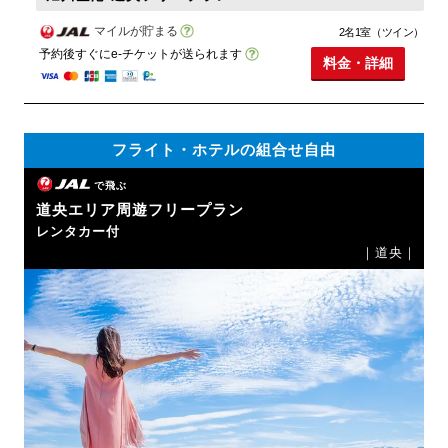
マイルが貯まる
2名1室（ツイン）
予約後すぐにe-チケットが送られます
料金・詳細
フライト・ホテルの組合せ自由
で飛ぶ
道央エリア周遊フリープラン
レンタカー付
｜道央｜