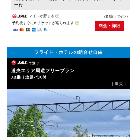
ー付
マイルが貯まる
2名1室（ツイン）
予約後すぐにe-チケットが送られます
料金・詳細
フライト・ホテルの組合せ自由
で飛ぶ
道央エリア周遊フリープラン
JR乗り放題パス付
｜道央｜