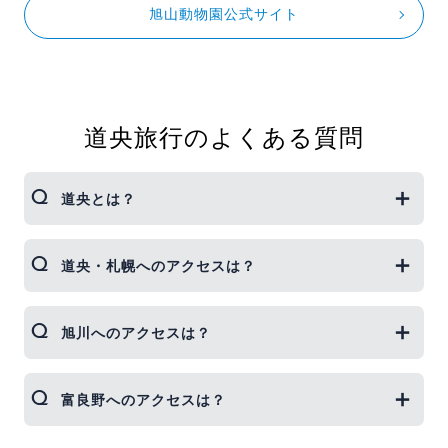
旭山動物園公式サイト
道央旅行のよくある質問
道央とは？
北海道は大きく分けて、道央・道南・道北・道東の
道央・札幌へのアクセスは？
4エリアに分かれます。
そのうち道央は、観光スポットやグルメが集まる札
幌をはじめ、人気の街小樽、ニセコ・ルスツなどの
札幌の最寄りの空港は「新千歳空港」で、札幌市内
旭川へのアクセスは？
リゾート、定山渓や登別、洞爺湖など人気温泉地な
へは電車で約40分、車で約1時間の距離にありま
ど北海道旅行の定番エリアです。
す。自由に観光を楽しみたい場合はレンタカーが便
利ですが、札幌市内を中心とした旅行、札幌＋小樽
旭川の最寄り空港は「旭川空港」で、旭川市内中心
富良野へのアクセスは？
ジェイトリップでは道央エリア＋旭川・富良野・美
旅行の場合は、電車での移動もおすすめです。
部への所要時間は車で約25分、空港リムジンバスを
瑛・層雲峡などを加えた北海道観光の定番エリアを
利用すると約30～40分です。道央エリアと一緒に回
まとめて「道央」としています。