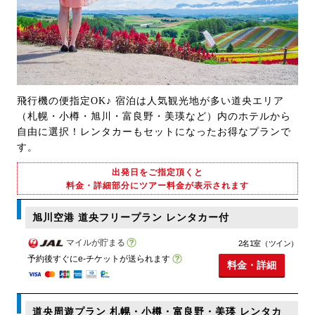
飛行機の便指定OK♪ 宿泊は人気観光地が多い道央エリア
（札幌・小樽・旭川・富良野・美瑛など）内のホテルから
自由に選択！レンタカーもセットになったお得なプランで
す。
出発日をご指定頂くと
料金・詳細部分にツアー料金が表示されます
旭川空港 道央フリープラン レンタカー付
マイルが貯まる
2名1室（ツイン）
予約後すぐにe-チケットが送られます
料金・詳細
道央周遊プラン 札幌・小樽・富良野・美瑛 レンタカ