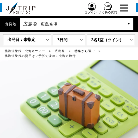
よくある質問
ログイン
広島発
出発地
広島空港
出発日：未指定
3日間
2名1室（ツイン）
北海道旅行・北海道ツアー
広島発
特集から選ぶ
北海道旅行の費用は？予算で決める北海道旅行