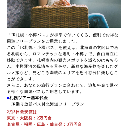
「JR札幌・小樽パス」が標準で付いてくる、便利でお得な
周遊フリープランをご用意しました。
この「JR札幌・小樽パス」を使えば、北海道の玄関口であ
る札幌から、ロマンチックな港町・小樽まで、自由自在に
移動できます。札幌市内の観光スポットを巡るのはもちろ
ん、小樽運河の風情ある景色や、新鮮な海産物を楽しむグ
ルメ旅など、見どころ満載のエリアを思う存分に楽しむこ
とができます。
さらに、あなたの旅行プランに合わせて、追加料金で選べ
る様々な周遊パスもご用意しています。
■
札幌ツアー基本代金
・JR乗り放題パス付北海道フリープラン
2泊3日最安値は
東京・大阪発：2万円台
名古屋・福岡・広島・仙台発：3万円台