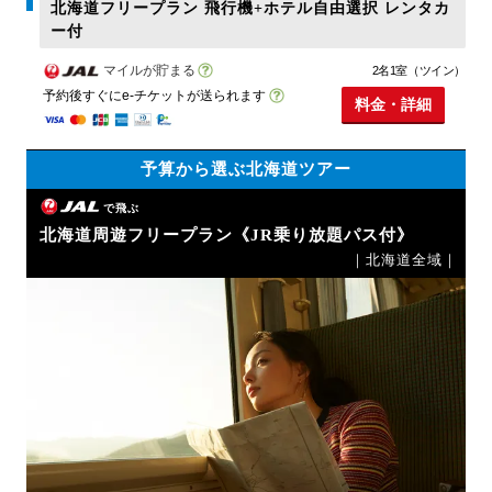
北海道フリープラン 飛行機+ホテル自由選択 レンタカ
ー付
マイルが貯まる
2名1室（ツイン）
予約後すぐにe-チケットが送られます
料金・詳細
予算から選ぶ北海道ツアー
で飛ぶ
北海道周遊フリープラン《JR乗り放題パス付》
｜北海道全域｜