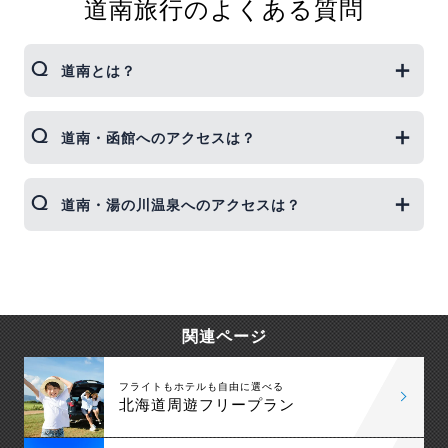
道南旅行のよくある質問
道南とは？
北海道は大きく分けて、道央・道南・道北・道東の
道南・函館へのアクセスは？
4エリアに分かれます。
そのうち道南は、函館・湯の川温泉などの地域を指
します。歴史的な建物などおしゃれな雰囲気の街並
函館空港から函館市内へは空港シャトルバスで約20
道南・湯の川温泉へのアクセスは？
みの函館や、函館空港からも近くアクセス便利な湯
分です。函館旅行に欠かせない観光スポット「五稜
の川温泉が人気です。
郭」へは約50分です。
その他のエリアも人気観光地が多く、北海道旅行へ
新千歳空港をご利用の場合、新千歳空港⇔函館間は
湯の川温泉は日本一空港に近い温泉と言われていま
何度行っても新しい発見がありますね。
車で約210分です。
す。函館空港からは車で約5分！
道央：札幌・小樽・定山渓・ニセコ・ルスツなど
レンタカー付きプランでドライブしながらゆっくり
アクセス便利な温泉なので1泊2日の旅行でも十分楽
道北：旭川、富良野、美瑛、層雲峡、トマムなど
北海道を巡る旅行もいいですね。
しめますね。
関連ページ
道東：知床・阿寒・釧路・網走・十勝・サホロなど
フライトもホテルも自由に選べる
北海道周遊フリープラン