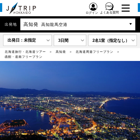
よくある質問
ログイン
高知発
出発地
高知龍馬空港
出発日：未指定
3日間
2名1室（指定なし）
北海道旅行・北海道ツアー
高知発
北海道周遊フリープラン
函館・道南フリープラン