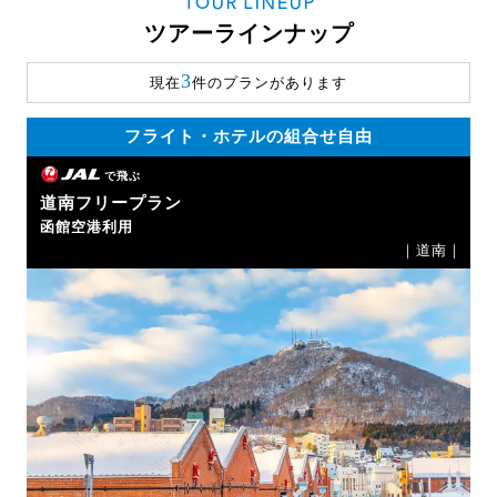
TOUR LINEUP
ツアーラインナップ
3
現在
件のプランがあります
フライト・ホテルの組合せ自由
で飛ぶ
道南フリープラン
函館空港利用
｜道南｜