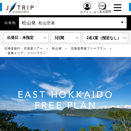
よくある質問
ログイン
松山発
出発地
松山空港
出発日：未指定
3日間
2名1室（指定なし）
北海道旅行・北海道ツアー
松山発
北海道周遊フリープラン
「道東エリア」フリープラン
EAST HOKKAIDO
FREE PLAN