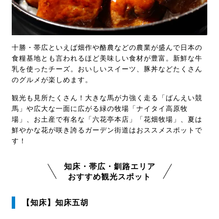
十勝・帯広といえば畑作や酪農などの農業が盛んで日本の
食糧基地とも言われるほど美味しい食材が豊富。新鮮な牛
乳を使ったチーズ。おいしいスイーツ、豚丼などたくさん
のグルメが楽しめます。
観光も見所たくさん！大きな馬が力強く走る「ばんえい競
馬」や広大な一面に広がる緑の牧場「ナイタイ高原牧
場」、お土産で有名な「六花亭本店」「花畑牧場」、夏は
鮮やかな花が咲き誇るガーデン街道はおススメスポットで
す！
知床・帯広・釧路エリア
おすすめ観光スポット
【知床】知床五胡