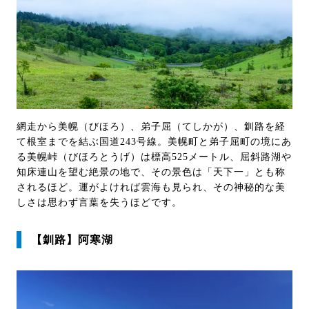
網走から美幌（びほろ）、弟子屈（てしかが）、釧路を経
て根室までを結ぶ国道243号線。美幌町と弟子屈町の境にあ
る美幌峠（びほろとうげ）は標高525メートル、屈斜路湖や
知床連山を望む絶景の地で、その景色は「天下一」とも称
されるほど。運がよければ雲海も見られ、その神秘的な美
しさは思わず言葉を失うほどです。
【釧路】阿寒湖