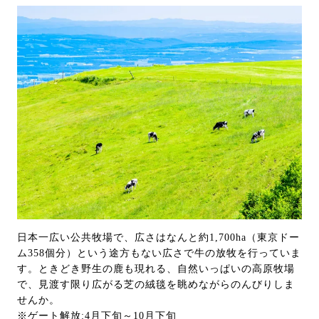
日本一広い公共牧場で、広さはなんと約1,700ha（東京ドー
ム358個分）という途方もない広さで牛の放牧を行っていま
す。ときどき野生の鹿も現れる、自然いっぱいの高原牧場
で、見渡す限り広がる芝の絨毯を眺めながらのんびりしま
せんか。
※ゲート解放:4月下旬～10月下旬