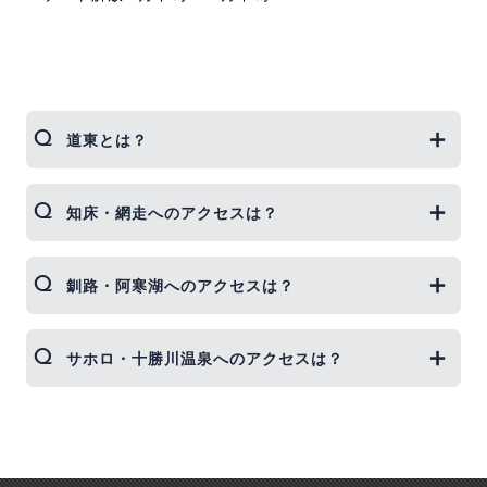
道東とは？
北海道は大きく分けて、道央・道南・道北・道東の
知床・網走へのアクセスは？
4エリアに分かれます。
そのうち道東は、世界遺産の知床をはじめ釧路湿
原、阿寒湖など自然あふれるスポットや、ウトロ温
知床・網走の最寄り空港は「女満別空港」となりま
釧路・阿寒湖へのアクセスは？
泉、十勝川温泉など豊富な温泉地、釧路や網走の新
す。
鮮な海鮮グルメなどが楽しめる人気エリアです。
網走市内までは空港連絡バスで約35分、知床へは季
節限定シャトルバスで約130分です。
釧路・阿寒湖の最寄り空港は「釧路空港」です。
サホロ・十勝川温泉へのアクセスは？
道南：函館・大沼など
知床までの空港発シャトルバスが運行していない期
空港連絡バスが運行されており、釧路駅までは約45
道央：札幌・小樽・定山渓・ニセコ・ルスツなど
間は、網走バスターミナルやJR斜里駅などで路線バ
分、阿寒湖バスセンターまでは約75分で、飛行機の
道北：旭川・富良野・美瑛・層雲峡・トマム・稚
スを乗り継ぐこととなり約150分です。
到着便に合わせて時刻が設定されているので便利で
サホロ・十勝川温泉の最寄り空港は「帯広空港」で
内・留萌など
鉄道が通っていない空港なので、知床や網走をめぐ
す。
すが、JRやシャトルバスなど空港からの移動手段が
道東：知床・阿寒・釧路・網走・十勝・サホロなど
る旅行にはレンタカーの利用がおすすめです。
公共交通機関の場合は「新千歳空港」を利用したほ
うが電車の便がいい場合などもあります。