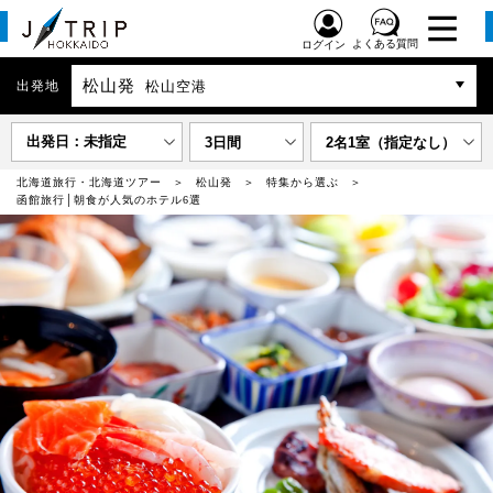
よくある質問
ログイン
松山発
出発地
松山空港
出発日：未指定
3日間
2名1室（指定なし）
北海道旅行・北海道ツアー
松山発
特集から選ぶ
函館旅行│朝食が人気のホテル6選