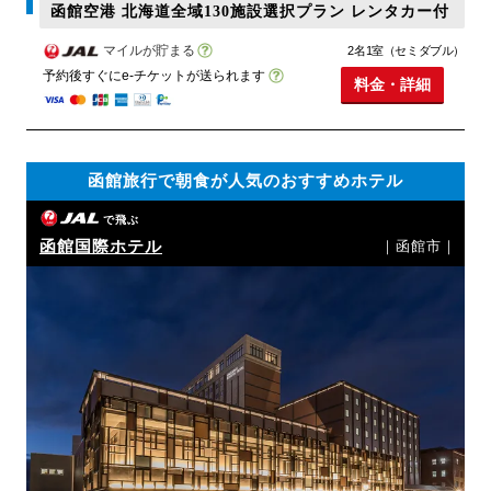
函館空港 北海道全域130施設選択プラン レンタカー付
マイルが貯まる
2名1室（セミダブル）
予約後すぐにe-チケットが送られます
料金・詳細
函館旅行で朝食が人気のおすすめホテル
で飛ぶ
函館国際ホテル
｜函館市｜