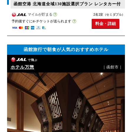
函館空港 北海道全域130施設選択プラン レンタカー付
マイルが貯まる
2名1室（セミダブル）
予約後すぐにe-チケットが送られます
料金・詳細
函館旅行で朝食が人気のおすすめホテル
で飛ぶ
ホテル万惣
｜函館市｜