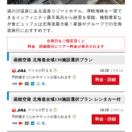
湯の川温泉にある温泉リゾートホテル。津軽海峡を一望で
きるインフィニティ露天風呂から絶景を堪能。種類豊富な
夕食ビュッフェは北海道最大級！家族やグループでの北海
道旅行におすすめです。
出発日をご指定頂くと
料金・詳細部分にツアー料金が表示されます
函館空港 北海道全域130施設選択プラン
マイルが貯まる
2名1室（ツイン）
予約後すぐにe-チケットが送られます
料金・詳細
函館空港 北海道全域130施設選択プラン レンタカー付
マイルが貯まる
2名1室（ツイン）
予約後すぐにe-チケットが送られます
料金・詳細