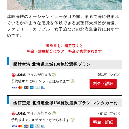
津軽海峡のオーシャンビューが目の前。まるで海に包まれ
ているかのような感覚を体験できる展望露天風呂が自慢。
ファミリー・カップル・女子旅などの北海道旅行におすす
めです。
出発日をご指定頂くと
料金・詳細部分にツアー料金が表示されます
函館空港 北海道全域130施設選択プラン
マイルが貯まる
2名1室（ツイン）
予約後すぐにe-チケットが送られます
料金・詳細
函館空港 北海道全域130施設選択プラン レンタカー付
マイルが貯まる
2名1室（ツイン）
予約後すぐにe-チケットが送られます
料金・詳細