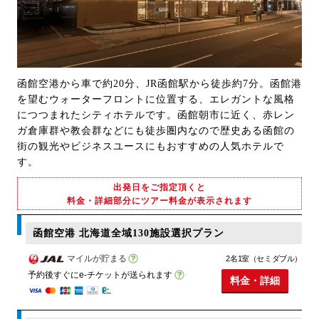
函館空港から車で約20分、JR函館駅から徒歩約7分。函館港
を望むウォーターフロントに位置する、エレガントな風格
につつまれたシティホテルです。函館朝市に近く、赤レン
ガ倉庫群や教会群などにも徒歩圏内なので歴史ある函館の
街の観光やビジネスユースにもおすすめの人気ホテルで
す。
出発日をご指定頂くと
料金・詳細部分にツアー料金が表示されます
函館空港 北海道全域130施設選択プラン
マイルが貯まる
2名1室（セミダブル）
予約後すぐにe-チケットが送られます
料金・詳細