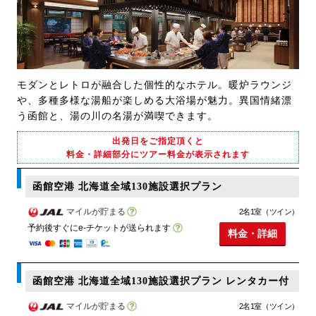
モダンとレトロが融合した個性的なホテル。暖炉ラウンジ
や、多種多様な湯船が楽しめる大浴場が魅力。異国情緒漂
う函館と、湯の川の名湯が満喫できます。
出発日をご指定頂くと
料金・詳細部分にツアー料金が表示されます
函館空港 北海道全域130施設選択プラン
マイルが貯まる
2名1室（ツイン）
予約後すぐにe-チケットが送られます
料金・詳細
函館空港 北海道全域130施設選択プラン レンタカー付
マイルが貯まる
2名1室（ツイン）