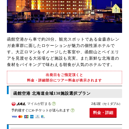
函館空港から車で約20分。観光スポットである金森赤レン
ガ倉庫群に面したロケーションが魅力の個性派ホテルで
す。大正ロマンをイメージした客室や、函館山とベイエリ
アを見渡せる大浴場など施設も充実。また新鮮な北海道の
食材をバイキングで味わえる朝食が人気のホテルです。
出発日をご指定頂くと
料金・詳細部分にツアー料金が表示されます
函館空港 北海道全域130施設選択プラン
マイルが貯まる
2名1室（セミダブル）
予約後すぐにe-チケットが送られます
料金・詳細