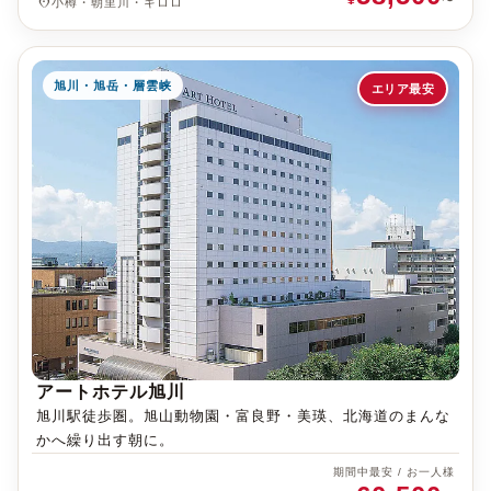
place
小樽・朝里川・キロロ
旭川・旭岳・層雲峡
エリア最安
アートホテル旭川
旭川駅徒歩圏。旭山動物園・富良野・美瑛、北海道のまんな
かへ繰り出す朝に。
期間中最安 / お一人様