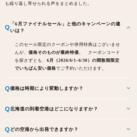
も繰り返し寄せられる声をまとめました。
「6月ファイナルセール」と他のキャンペーンの違
expand_more
Q
いは？
このセール限定のクーポンや併用特典はございませ
んが、
価格そのものが最終特価
。 クーポンコード
を探さずとも、
6月（2026/6/1–6/30）の閑散期限定
でいちばん安い価格
でご予約いただけます。
expand_more
Q
価格は時期により変動しますか？
expand_more
Q
北海道の到着空港はどこになりますか？
expand_more
Q
どの空港から出発できますか？