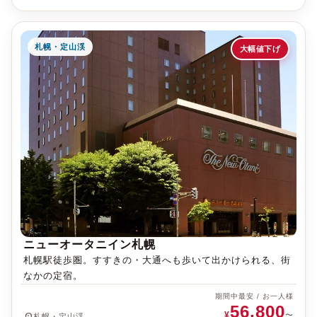
札幌・定山渓
大幅値下げ
ニューオータニイン札幌
札幌駅徒歩圏。すすきの・大通へも歩いて出かけられる、街
なかの定宿。
期間中最安 / お一人様
56,800
¥
place
〜
札幌・定山渓