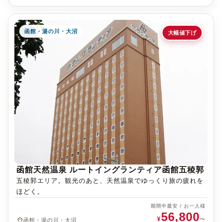
函館・湯の川・大沼
大幅値下げ
函館天然温泉 ルートイングランティア函館五稜郭
五稜郭エリア。観光のあと、天然温泉でゆっくり旅の疲れを
ほどく。
期間中最安 / お一人様
56,800
¥
place
〜
函館・湯の川・大沼