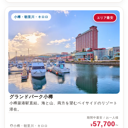
小樽・朝里川・キロロ
エリア最安
グランドパーク小樽
小樽築港駅直結。海と山、両方を望むベイサイドのリゾート
滞在。
期間中最安 / お一人様
57,700
¥
place
〜
小樽・朝里川・キロロ