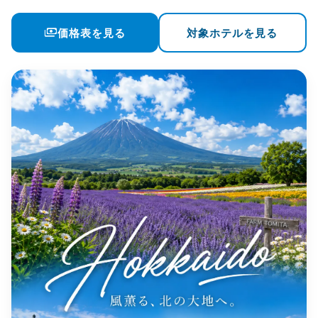
payments
価格表を見る
対象ホテルを見る