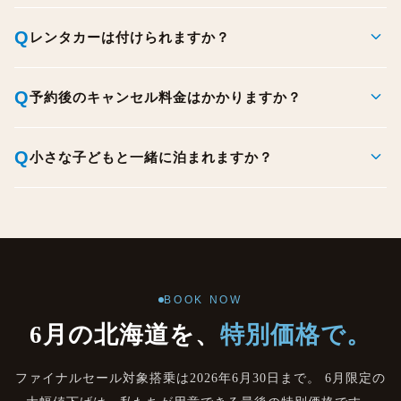
expand_more
Q
レンタカーは付けられますか？
expand_more
Q
予約後のキャンセル料金はかかりますか？
expand_more
Q
小さな子どもと一緒に泊まれますか？
BOOK NOW
6月の北海道を、
特別価格で。
ファイナルセール対象搭乗は
2026年6月30日
まで。 6月限定の