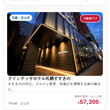
札幌・定山渓
大幅値下げ
クインテッサホテル札幌すすきの
すすきのの中心。グルメと夜景、街遊びを満喫する旅の拠点
に。
期間中最安 / お一人様
57,300
¥
place
〜
札幌・定山渓