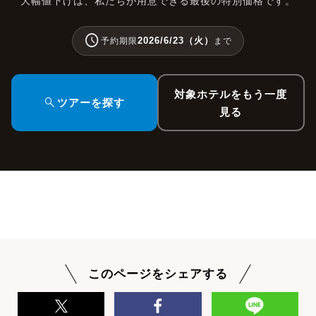
大幅値下げは、私たちが用意できる最後の特別価格です。
schedule
2026/6/23（火）
予約期限
まで
対象ホテルをもう一度
search
ツアーを探す
見る
このページをシェアする