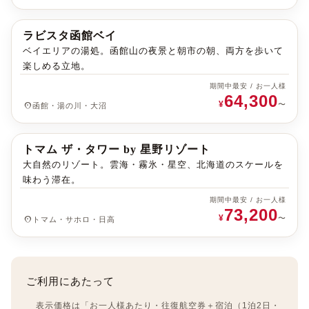
ラビスタ函館ベイ
[ ラビスタ函館ベイ ]
函館・湯の川・大沼
大幅値下げ
ベイエリアの湯処。函館山の夜景と朝市の朝、両方を歩いて
楽しめる立地。
期間中最安 / お一人様
64,300
¥
place
〜
函館・湯の川・大沼
トマム ザ・タワー by 星野リゾート
[ トマム ザ・タワー by 星野リゾート ]
トマム・サホロ・日高
エリア最安
大自然のリゾート。雲海・霧氷・星空、北海道のスケールを
味わう滞在。
期間中最安 / お一人様
73,200
¥
place
〜
トマム・サホロ・日高
ご利用にあたって
表示価格は「お一人様あたり・往復航空券＋宿泊（1泊2日・