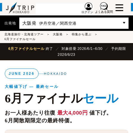
よくある質問
ログイン
大阪発
出発地
伊丹空港／関西空港
北海道旅行・北海道ツアー
大阪発
特集から選ぶ
6月ファイナルセール
6月ファイナルセール
終了
／
対象搭乗
2026/6/1
–
6/30
／
予約期限
2026/6/23
JUNE 2026
HOKKAIDO
大幅値下げ — 最終セール
6月ファイナル
セール
お一人様あたり往復
最大4,000円
値下げ。
6月閑散期限定の最終特価。