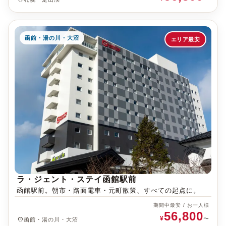
函館・湯の川・大沼
エリア最安
ラ・ジェント・ステイ函館駅前
函館駅前。朝市・路面電車・元町散策、すべての起点に。
期間中最安 / お一人様
56,800
¥
place
〜
函館・湯の川・大沼