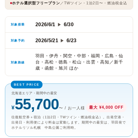
ホテル選択型フリープラン
／TWツイン・1泊2日〜・燃油税金込
2026/6/1
6/30
▶
対象搭乗
2026/5/21
6/23
▶
対象予約
羽田・伊丹・関空・中部・福岡・広島・仙
台・高松・徳島・松山・出雲・高知／新千
対象路線
歳・函館・旭川 ほか
北海道エリア・期間中の最安
55,700
¥
最大 ¥4,000 OFF
〜 / お一人様
往復航空券＋宿泊（1泊2日・TWツイン・燃油税金込）。出発空港・
出発日・利用便により料金は変動します。期間中の最安は、羽田発で
ホテルリソル札幌 中島公園ご利用時。