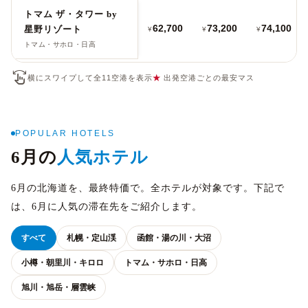
トマム ザ・タワー by
62,700
73,200
74,100
星野リゾート
¥
¥
¥
トマム・サホロ・日高
swipe
横にスワイプして全11空港を表示
★
出発空港ごとの最安マス
POPULAR HOTELS
6月の
人気ホテル
6月の北海道を、最終特価で。全ホテルが対象です。下記で
は、6月に人気の滞在先をご紹介します。
すべて
札幌・定山渓
函館・湯の川・大沼
小樽・朝里川・キロロ
トマム・サホロ・日高
旭川・旭岳・層雲峡