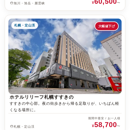
60,500
¥
place
〜
旭川・旭岳・層雲峡
札幌・定山渓
大幅値下げ
ホテルリリーフ札幌すすきの
すすきの中心部。夜の街歩きから帰る足取りが、いちばん軽
くなる場所に。
期間中最安 / お一人様
58,700
¥
place
〜
札幌・定山渓