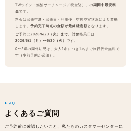
TWツイン・燃油サーチャージ／税金込）」の
期間中最安料
金
です。
料金は出発空港・出発日・利用便・空席空室状況により変動
します。
予約完了時点の金額が最終確定額
となります。
ご予約は
2026/6/23（火）まで
。対象搭乗日は
2026/6/1（月）〜6/30（火）
です。
0〜2歳の同伴幼児は、大人1名につき1名まで旅行代金無料で
す（事前予約が必須）。
FAQ
よくあるご質問
ご予約前に確認したいこと、私たちのカスタマーセンターに