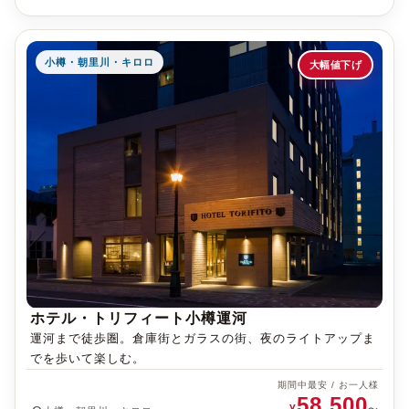
小樽・朝里川・キロロ
大幅値下げ
ホテル・トリフィート小樽運河
運河まで徒歩圏。倉庫街とガラスの街、夜のライトアップま
でを歩いて楽しむ。
期間中最安 / お一人様
58,500
¥
〜