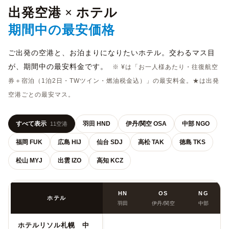
出発空港 × ホテル
期間中の最安価格
ご出発の空港と、お泊まりになりたいホテル。交わるマス目
が、期間中の最安料金です。
※ ¥は「お一人様あたり・往復航空
券＋宿泊（1泊2日・TWツイン・燃油税金込）」の最安料金。★は出発
空港ごとの最安マス。
すべて表示
羽田 HND
伊丹/関空 OSA
中部 NGO
11空港
福岡 FUK
広島 HIJ
仙台 SDJ
高松 TAK
徳島 TKS
松山 MYJ
出雲 IZO
高知 KCZ
HN
OS
NG
ホテル
羽田
伊丹/関空
中部
ホテルリソル札幌 中