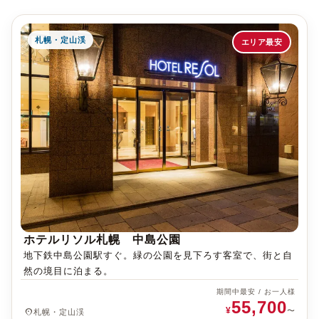
札幌・定山渓
エリア最安
ホテルリソル札幌 中島公園
地下鉄中島公園駅すぐ。緑の公園を見下ろす客室で、街と自
然の境目に泊まる。
期間中最安 / お一人様
55,700
¥
place
〜
札幌・定山渓