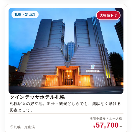
札幌・定山渓
大幅値下げ
クインテッサホテル札幌
札幌駅近の好立地。出張・観光どちらでも、無駄なく動ける
拠点として。
期間中最安 / お一人様
57,700
¥
place
〜
札幌・定山渓