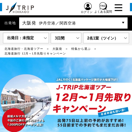
よくある質問
ログイン
大阪発
出発地
伊丹空港／関西空港
出発日：未指定
3日間
2名1室（ツイン）
北海道旅行・北海道ツアー
大阪発
特集から選ぶ
北海道旅行 12月～1月先取りキャンペーン