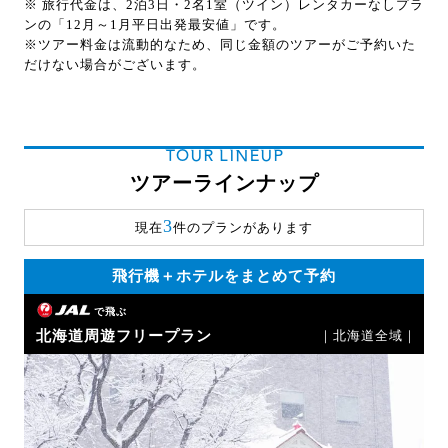
※ 旅行代金は、2泊3日・2名1室（ツイン）レンタカーなしプラ
ンの「12月～1月平日出発最安値」です。
※ツアー料金は流動的なため、同じ金額のツアーがご予約いた
だけない場合がございます。
TOUR LINEUP
ツアーラインナップ
3
現在
件のプランがあります
飛行機＋ホテルをまとめて予約
で飛ぶ
北海道周遊フリープラン
｜北海道全域｜