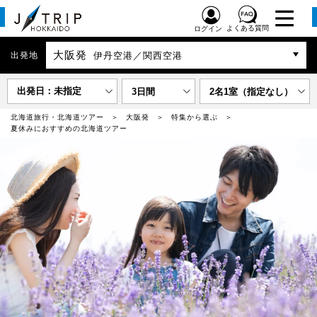
よくある質問
ログイン
大阪発
出発地
伊丹空港／関西空港
出発日：未指定
3日間
2名1室（指定なし）
北海道旅行・北海道ツアー
大阪発
特集から選ぶ
夏休みにおすすめの北海道ツアー