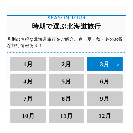
スを利用する場合は注意が必要です。
※天候により、標高の低いゲレンデは早期クローズ
の可能性もありますが、標高の高いゲレンデは、
飛行機が欠航して当日中に帰れなくなった場合の宿
SEASON TOUR
GW頃まで営業しています
泊補助がセットになった国内旅行傷害保険をご用意
時期で選ぶ北海道旅行
していますので、不安な場合は旅行の予約時に追加
をおすすめします。
月別のお得な北海道旅行をご紹介。春・夏・秋・冬のお得
な旅行情報あり！
1月
2月
3月
4月
5月
6月
7月
8月
9月
10月
11月
12月