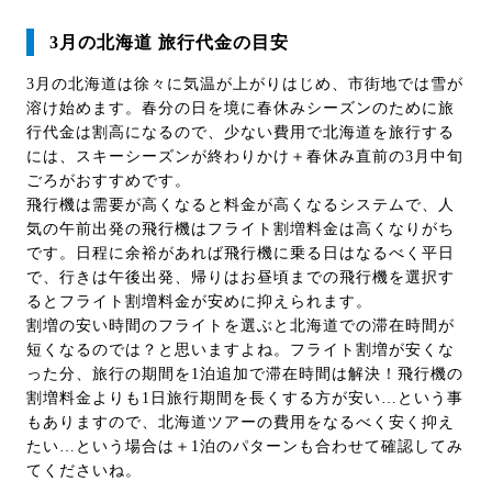
3月の北海道 旅行代金の目安
3月の北海道は徐々に気温が上がりはじめ、市街地では雪が
溶け始めます。春分の日を境に春休みシーズンのために旅
行代金は割高になるので、少ない費用で北海道を旅行する
には、スキーシーズンが終わりかけ＋春休み直前の3月中旬
ごろがおすすめです。
飛行機は需要が高くなると料金が高くなるシステムで、人
気の午前出発の飛行機はフライト割増料金は高くなりがち
です。日程に余裕があれば飛行機に乗る日はなるべく平日
で、行きは午後出発、帰りはお昼頃までの飛行機を選択す
るとフライト割増料金が安めに抑えられます。
割増の安い時間のフライトを選ぶと北海道での滞在時間が
短くなるのでは？と思いますよね。フライト割増が安くな
った分、旅行の期間を1泊追加で滞在時間は解決！飛行機の
割増料金よりも1日旅行期間を長くする方が安い…という事
もありますので、北海道ツアーの費用をなるべく安く抑え
たい…という場合は＋1泊のパターンも合わせて確認してみ
てくださいね。