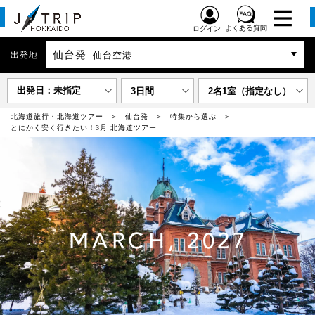
よくある質問
ログイン
仙台発
出発地
仙台空港
出発日：未指定
3日間
2名1室（指定なし）
北海道旅行・北海道ツアー
仙台発
特集から選ぶ
とにかく安く行きたい！3月 北海道ツアー
MARCH, 2027