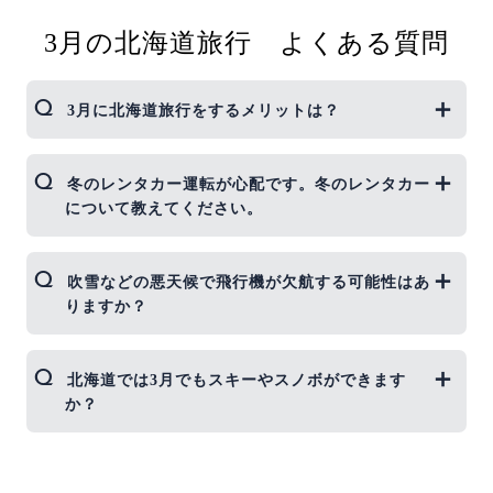
3月の北海道旅行 よくある質問
3月に北海道旅行をするメリットは？
3月の北海道はまだまだ冬ですが、気候が安定して
冬のレンタカー運転が心配です。冬のレンタカー
日中は温かい日もあるので、雪景色が見たいけど、
について教えてください。
寒いのは…という方におすすめのシーズンです。旅
行代金は3月下旬からは春休みに入るので割高にな
りますので、少しでも費用を抑えたい場合は3月中
3月の北海道のレンタカーでは、4WD、スタッドレ
吹雪などの悪天候で飛行機が欠航する可能性はあ
旬までが狙い目です。
スタイヤなど、完全冬装備の仕様になります。
りますか？
レンタカーの冬装備については、「
これで冬のレン
タカー運転は安心！冬に行く北海道ツアー
」をご確
認ください。
3月の北海道旅行では、天候は比較的安定していま
北海道では3月でもスキーやスノボができます
なお、雪道運転が少しでも不安な場合はレンタカー
すが、季節外れの大雪などで飛行機が欠航する可能
か？
を利用せずに公共交通機関での移動をおすすめしま
性もまだまだあります。 飛行機が欠航した場合につ
す。
いては
よくある質問
をご参照ください。 高速道路に
ついては吹雪や視界不良、路面凍結などで通行止め
北海道の3月は「春スキー」シーズンとして、スキ
となる可能性がありますので、レンタカー、高速バ
ーやスノーボードを楽しむことができます。