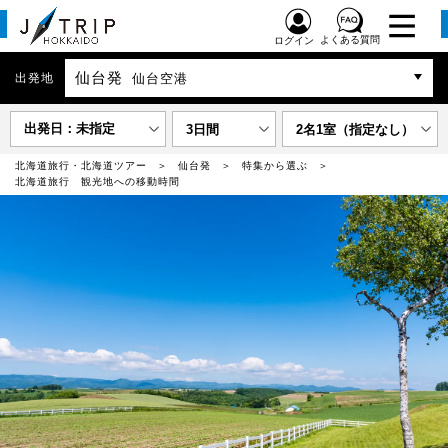
よくある質問
ログイン
仙台発
出発地
仙台空港
出発日：未指定
3日間
2名1室（指定なし）
北海道旅行・北海道ツアー
仙台発
特集から選ぶ
北海道旅行 観光地への移動時間