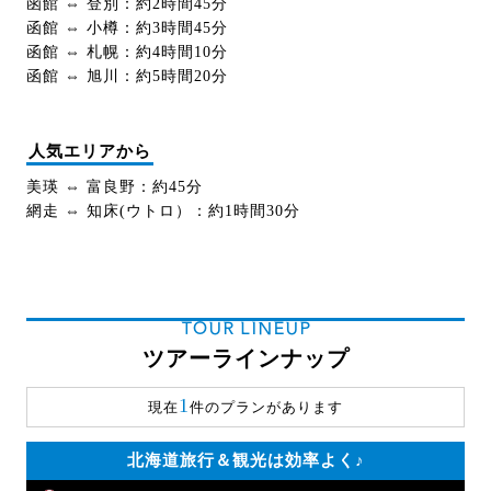
函館 ⇔ 登別：約2時間45分
函館 ⇔ 小樽：約3時間45分
函館 ⇔ 札幌：約4時間10分
函館 ⇔ 旭川：約5時間20分
人気エリアから
美瑛 ⇔ 富良野：約45分
網走 ⇔ 知床(ウトロ）：約1時間30分
TOUR LINEUP
ツアーラインナップ
1
現在
件のプランがあります
北海道旅行＆観光は効率よく♪