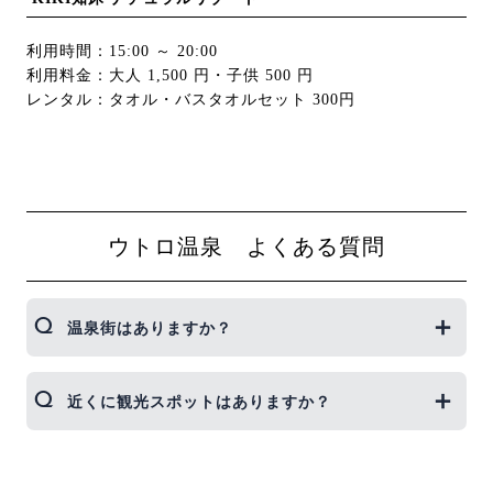
利用時間：15:00 ～ 20:00
利用料金：大人 1,500 円・子供 500 円
レンタル：タオル・バスタオルセット 300円
ウトロ温泉 よくある質問
温泉街はありますか？
観光船乗り場がある海側には、道の駅「うとろシリ
近くに観光スポットはありますか？
エトク」や土産物屋、海産物販売店などのお店があ
り、散策しながらショッピングが楽しめます。高台
の方にはオホーツク海に沈む夕陽を眺めることが出
知床五湖やオシンコシンの滝といった知床を代表す
来る夕陽台や、足湯シリエトクがあります。
る8つの景観を見たり、観光船で知床の大自然を満