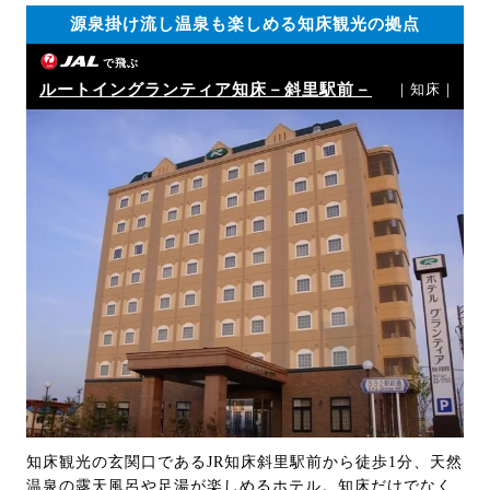
源泉掛け流し温泉も楽しめる知床観光の拠点
で飛ぶ
ルートイングランティア知床－斜里駅前－
｜知床｜
知床観光の玄関口であるJR知床斜里駅前から徒歩1分、天然
温泉の露天風呂や足湯が楽しめるホテル。知床だけでなく