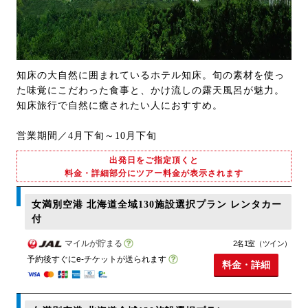
知床の大自然に囲まれているホテル知床。旬の素材を使っ
た味覚にこだわった食事と、かけ流しの露天風呂が魅力。
知床旅行で自然に癒されたい人におすすめ。
営業期間／4月下旬～10月下旬
出発日をご指定頂くと
料金・詳細部分にツアー料金が表示されます
女満別空港 北海道全域130施設選択プラン レンタカー
付
マイルが貯まる
2名1室（ツイン）
予約後すぐにe-チケットが送られます
料金・詳細