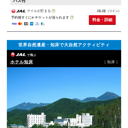
パス付
マイルが貯まる
2名1室（ツイン）
予約後すぐにe-チケットが送られます
料金・詳細
世界自然遺産・知床で大自然アクティビティ
で飛ぶ
ホテル知床
｜知床｜