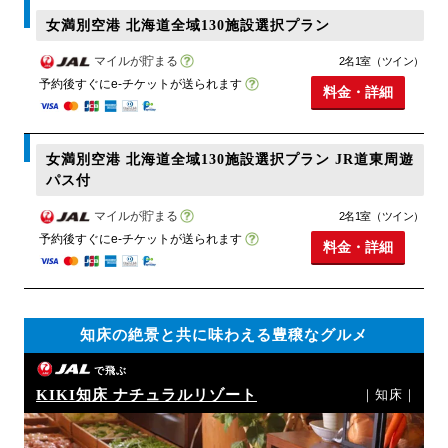
女満別空港 北海道全域130施設選択プラン
マイルが貯まる
2名1室（ツイン）
予約後すぐにe-チケットが送られます
料金・詳細
女満別空港 北海道全域130施設選択プラン JR道東周遊
パス付
マイルが貯まる
2名1室（ツイン）
予約後すぐにe-チケットが送られます
料金・詳細
知床の絶景と共に味わえる豊穣なグルメ
で飛ぶ
KIKI知床 ナチュラルリゾート
｜知床｜