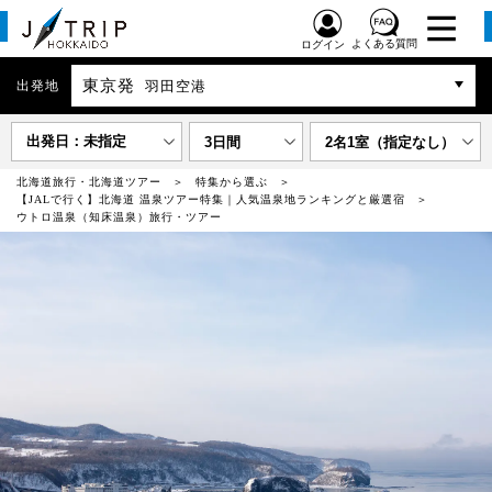
よくある質問
ログイン
東京発
出発地
羽田空港
出発日：未指定
3日間
2名1室（指定なし）
北海道旅行・北海道ツアー
特集から選ぶ
【JALで行く】北海道 温泉ツアー特集｜人気温泉地ランキングと厳選宿
ウトロ温泉（知床温泉）旅行・ツアー