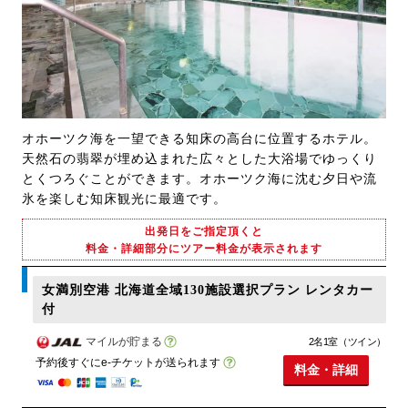
オホーツク海を一望できる知床の高台に位置するホテル。
天然石の翡翠が埋め込まれた広々とした大浴場でゆっくり
とくつろぐことができます。オホーツク海に沈む夕日や流
氷を楽しむ知床観光に最適です。
出発日をご指定頂くと
料金・詳細部分にツアー料金が表示されます
女満別空港 北海道全域130施設選択プラン レンタカー
付
マイルが貯まる
2名1室（ツイン）
予約後すぐにe-チケットが送られます
料金・詳細