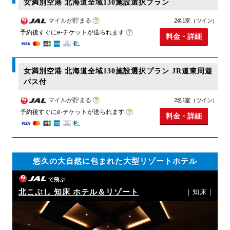
女満別空港 北海道全域130施設選択プラン
マイルが貯まる
2名1室（ツイン）
予約後すぐにe-チケットが送られます
料金・詳細
女満別空港 北海道全域130施設選択プラン JR道東周遊
パス付
マイルが貯まる
2名1室（ツイン）
予約後すぐにe-チケットが送られます
料金・詳細
悠久の大自然に包まれた大型リゾートホテル
で飛ぶ
北こぶし 知床 ホテル＆リゾート
｜知床｜