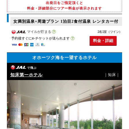
出発日をご指定頂くと
料金・詳細部分にツアー料金が表示されます
女満別温泉+周遊プラン 1泊目2食付温泉 レンタカー付
マイルが貯まる
2名1室（ツイン）
予約後すぐにe-チケットが送られます
料金・詳細
オホーツク海を一望するホテル
で飛ぶ
知床第一ホテル
｜知床｜