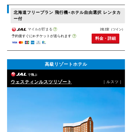
北海道フリープラン 飛行機+ホテル自由選択 レンタカ
ー付
マイルが貯まる
2名1室（ツイン）
予約後すぐにe-チケットが送られます
料金・詳細
高級リゾートホテル
で飛ぶ
ウェスティンルスツリゾート
｜ルスツ｜