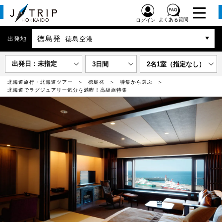
よくある質問
ログイン
徳島発
出発地
徳島空港
出発日：未指定
3日間
2名1室（指定なし）
北海道旅行・北海道ツアー
徳島発
特集から選ぶ
北海道でラグジュアリー気分を満喫！高級旅特集