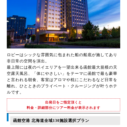
ロビーはシックな雰囲気に包まれた船の船底が施してあり
非日常の空間を演出。
最上階には夜のベイエリアを一望出来る函館最大規模の天
空露天風呂、「体にやさしい」をテーマに函館で最も豪華
と言われる朝食、客室はアロマや枕にこだわるなど日常を
離れ、ひとときのプライベート・クルージングが叶うホテ
ルです。
出発日をご指定頂くと
料金・詳細部分にツアー料金が表示されます
函館空港 北海道全域130施設選択プラン