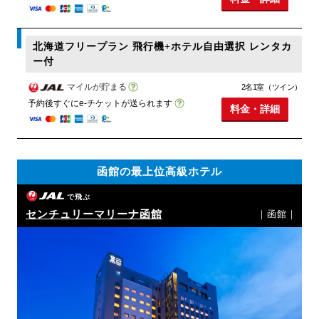
北海道フリープラン 飛行機+ホテル自由選択 レンタカ
ー付
マイルが貯まる
2名1室（ツイン）
予約後すぐにe-チケットが送られます
料金・詳細
函館の最上位高級ホテル
で飛ぶ
センチュリーマリーナ函館
｜函館｜