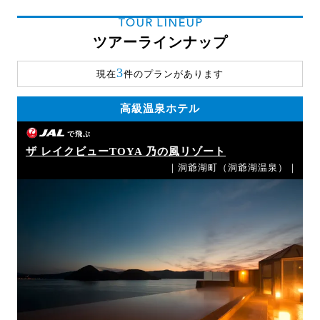
TOUR LINEUP
ツアーラインナップ
3
現在
件のプランがあります
高級温泉ホテル
で飛ぶ
ザ レイクビューTOYA 乃の風リゾート
｜洞爺湖町（洞爺湖温泉）｜