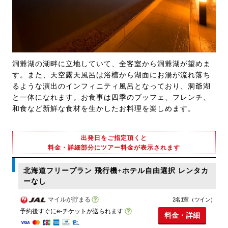
洞爺湖の湖畔に立地していて、全客室から洞爺湖が望めま
す。また、天空露天風呂は浴槽から湖面にお湯が流れ落ち
るような演出のインフィニティ風呂となっており、洞爺湖
と一体になれます。お食事は四季のブッフェ、フレンチ、
和食など新鮮な食材を生かしたお料理を楽しめます。
出発日をご指定頂くと
料金・詳細部分にツアー料金が表示されます
北海道フリープラン 飛行機+ホテル自由選択 レンタカ
ーなし
マイルが貯まる
2名1室（ツイン）
予約後すぐにe-チケットが送られます
料金・詳細