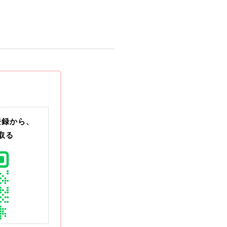
登録から、
取る