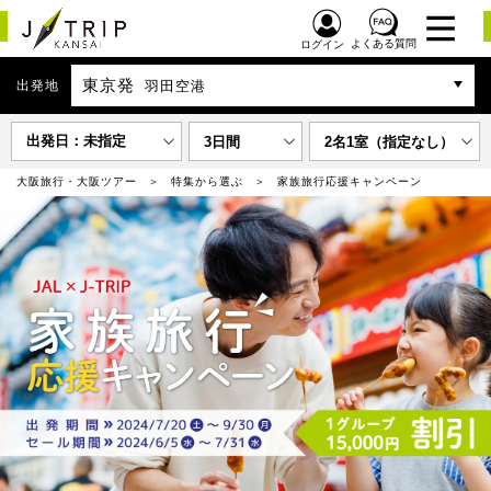
よくある質問
ログイン
東京発
出発地
羽田空港
出発日：未指定
3日間
2名1室（指定なし）
大阪旅行・大阪ツアー
特集から選ぶ
家族旅行応援キャンペーン