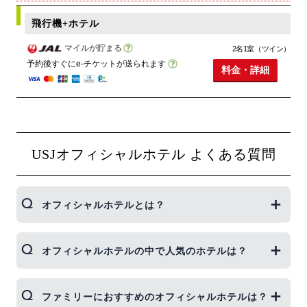
飛行機+ホテル
マイルが貯まる
2名1室（ツイン）
予約後すぐにe-チケットが送られます
料金・詳細
USJオフィシャルホテル よくある質問
オフィシャルホテルとは？
ユニバーサル・スタジオ・ジャパン™に徒歩数分圏
オフィシャルホテルの中で人気のホテルは？
内のホテルで、ホテル内でパークチケットの購入
や、待ち時間の確認ができます。一日中パークを満
喫できるホテルです。
ジェイトリップのUSJツアーでご予約頂いた、人気
ファミリーにおすすめのオフィシャルホテルは？
オフィシャルホテルランキング！