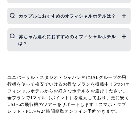
1位「オリエンタルホテル ユニバーサル・シティ」
2位「ホテル京阪ユニバーサル・タワー」
オフィシャルホテルはどのホテルもファミリー向け
カップルにおすすめのオフィシャルホテルは？
3位「ザ パークフロントホテル アット ユニバーサ
のサービスが充実！添い寝の子供もタオルやアメニ
ル・スタジオ・ジャパン」
ティが無料で用意してもらえ、子供用の浴衣やスリ
ッパも用意してもらえます。 特にファミリーにおす
カップルでの旅行には、落ち着いた雰囲気が楽しめ
赤ちゃん連れにおすすめのオフィシャルホテル
すめなのは「ホテルユニバーサルポート」です。 客
る「ザ パーク フロント ホテル アット ユニバーサ
は？
室は全室お風呂とトイレが分かれているセパレート
ル・スタジオ・ジャパン」がおすすめ！オシャレな
式で、キッズ用品も充実。館内では恐竜やUSJの大
バルーンや花束、ケーキなど、記念日をお祝いして
人気キャラクターがお出迎え！ホテルでも飽きるこ
くれるサービスもホテルに依頼できます。（ホテル
どのオフィシャルホテルも赤ちゃん連れに優しいで
となくUSJ気分が楽しめます！
に直接予約が必要です）
すが、特におすすめなのは「ザ パーク フロント ホ
テル アット ユニバーサル・スタジオ・ジャパン」
ユニバーサル・スタジオ・ジャパン™にJALグループの飛
です。バス・トイレがセパレートで、お風呂は洗い
行機を使って格安でいけるお得なプランを掲載中！6つのオ
場付き！ベビーベッド・ベッドガードが無料で、
フィシャルホテルからお好きなホテルをお選びください。
70℃設定が可能なポットの貸し出しもあります。客
全プランでJマイル（ポイント）を還元しており、更に安く
室フロアには自販機コーナー（全6か所）に電子レ
USJへの飛行機のツアーをサポートします！スマホ・タブ
ンジがあるので離乳食の温めができます。朝食ブッ
レット・PCから24時間簡単オンライン予約できます。
フェでは離乳食の持ち込みOK！スタッフが温めて
くれます。