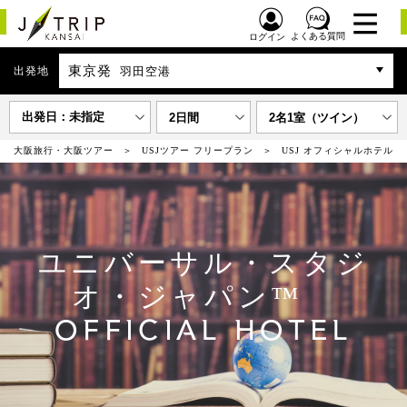
よくある質問
ログイン
東京発
出発地
羽田空港
出発日：未指定
2日間
2名1室（ツイン）
大阪旅行・大阪ツアー
USJツアー フリープラン
USJ オフィシャルホテル
ユニバーサル・スタジ
オ・ジャパン™
OFFICIAL HOTEL