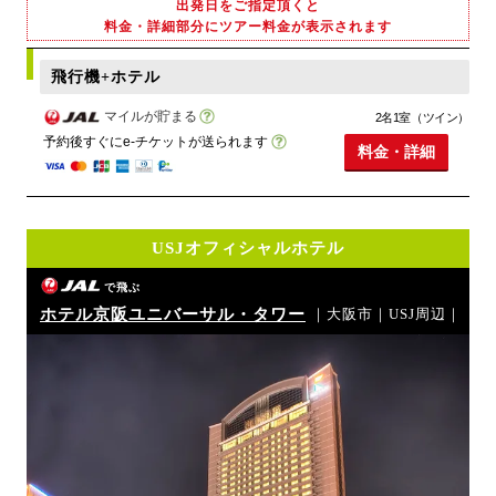
出発日をご指定頂くと
料金・詳細部分にツアー料金が表示されます
飛行機+ホテル
マイルが貯まる
2名1室（ツイン）
予約後すぐにe-チケットが送られます
料金・詳細
USJオフィシャルホテル
で飛ぶ
ホテル京阪ユニバーサル・タワー
｜大阪市｜USJ周辺｜