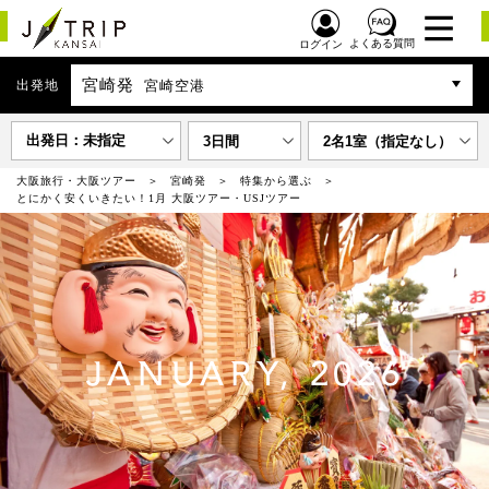
よくある質問
ログイン
宮崎発
出発地
宮崎空港
出発日：未指定
3日間
2名1室（指定なし）
大阪旅行・大阪ツアー
宮崎発
特集から選ぶ
とにかく安くいきたい！1月 大阪ツアー・USJツアー
JANUARY, 2026