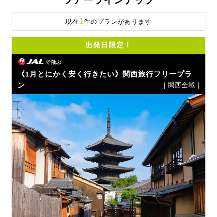
ツアーラインナップ
1
現在
件のプランがあります
出発日限定！
で飛ぶ
《1月とにかく安く行きたい》関西旅行フリープラ
ン
｜関西全域｜