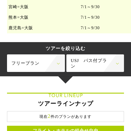
宮崎=大阪
7/1～9/30
熊本=大阪
7/1～9/30
鹿児島=大阪
7/1～9/30
ツアーを絞り込む
USJ パス付プラ
フリープラン
ン
TOUR LINEUP
ツアーラインナップ
2
現在
件のプランがあります
フライト・ホテルの組合せ自由