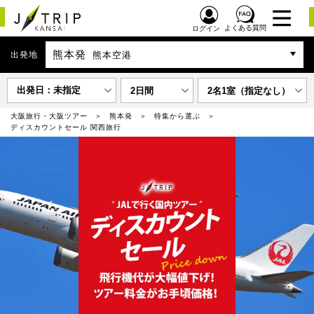
よくある質問
ログイン
熊本発
出発地
熊本空港
出発日：未指定
2日間
2名1室（指定なし）
大阪旅行・大阪ツアー
熊本発
特集から選ぶ
ディスカウントセール 関西旅行