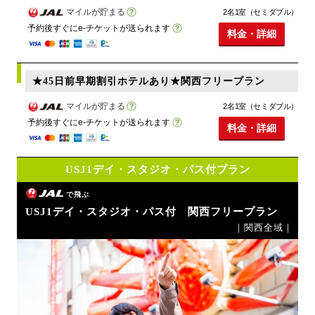
マイルが貯まる
2名1室（セミダブル）
予約後すぐにe-チケットが送られます
料金・詳細
★45日前早期割引ホテルあり★関西フリープラン
マイルが貯まる
2名1室（セミダブル）
予約後すぐにe-チケットが送られます
料金・詳細
USJ1デイ・スタジオ・パス付プラン
で飛ぶ
USJ1デイ・スタジオ・パス付 関西フリープラン
｜関西全域｜