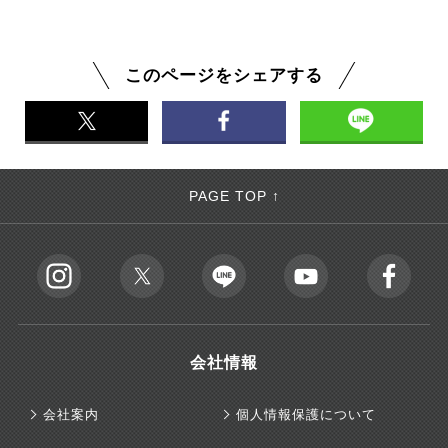
ティなどのカスタマイズは承っておりません。ご予
節や需要の変動、航空会社の料金設定などにより実
約後に変更をご希望の場合は、一度キャンセルして
施を決定しています。最新のキャンペーン情報は、
いただき、ご希望の内容で新規にご予約いただく必
当社ウェブサイトやメールマガジンでご確認くださ
このページをシェアする
要があります。ただし、この場合、キャンセル料の
い。
発生、また新規予約時の料金が当初の料金と異なる
場合がございますので、ご注意ください。ツアーの
内容を十分にご確認いただいた上で、ご予約くださ
いますようお願いいたします。
PAGE TOP ↑
会社情報
会社案内
個人情報保護について