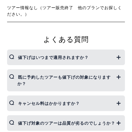
ツアー情報なし（ツアー販売終了 他のプランでお探しく
ださい。）
よくある質問
値下げはいつまで適用されますか？
各路線ごとに設定された期間内でのご予約に適用さ
既に予約したツアーも値下げの対象になります
れます。値下げ料金適用の座席数は限られておりま
か？
すので、残席が無くなると階段式に高くなっていく
仕組みです。お早めのご予約をおすすめします。
申し訳ございませんが、既にご予約いただいたツア
キャンセル料はかかりますか？
ーは対象外となります。ただし、キャンセルして再
予約することは可能です。その場合、通常のキャン
セル料が発生しますのでご注意ください。キャンセ
キャンセルポリシーは通常と同様になります。詳細
値下げ対象のツアーは品質が劣るのでしょうか？
ル料0円キャンペーンを使って再予約は可能です
はキャンセルポリシーをご確認ください。弊社では
が、ポイント付与までの残席補償・在庫確保はでき
安心キャンセルサポートを実施しています。予約当