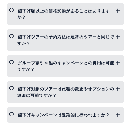
ません。
日のキャンセル無料・出発前のキャンセルはポイン
いいえ、決してそうではありません。値下げ対象の
値下げ額以上の価格変動があることはあります
ト還元による実質0円など、安心してご予約いただ
ツアーも、当社の通常ツアーと同じ高品質のサービ
か？
けます。
スを提供しています。値下げは主にフライト料金の
変動によるものであり、ホテルやサービスの質に影
響はありません。
はい、価格変動の可能性があります。航空会社はダ
値下げツアーの予約方法は通常のツアーと同じで
イナミックプライシングを採用しているため、需要
すか？
や空席状況に応じて運賃が日々変動します。そのた
め、値下げ後でも価格が上昇する場合があります。
常に最新かつ最良の価格でご案内できるよう努めて
はい、予約方法は通常のツアーと同じです。当社ウ
グループ割引や他のキャンペーンとの併用は可能
おりますが、価格変動についてはご理解いただけま
ェブサイトからオンライン予約をお願いいたしま
ですか？
すと幸いです。
す。
申し訳ございませんが、値下げキャンペーンは他の
値下げ対象のツアーは旅程の変更やオプションの
割引やキャンペーンとの併用はできません。ただ
追加は可能ですか？
し、ポイント利用は通常通り可能です。
申し訳ございませんが、値下げ対象のツアーでは旅
値下げキャンペーンは定期的に行われますか？
程の変更やオプションの追加はできません。弊社の
ツアーは通常ツアーも含め特別価格でご提供してい
るため、航空便やホテルの変更、追加のアクティビ
値下げキャンペーンは不定期で実施しています。季