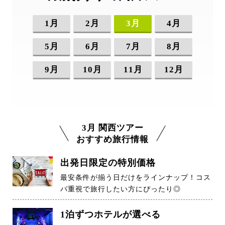
1月
2月
3月
4月
5月
6月
7月
8月
9月
10月
11月
12月
3月 関西ツアー
おすすめ旅行情報
出発日限定の特別価格
最安条件が揃う日だけをラインナップ！コス
パ重視で旅行したい方にぴったり◎
1泊ずつホテルが選べる