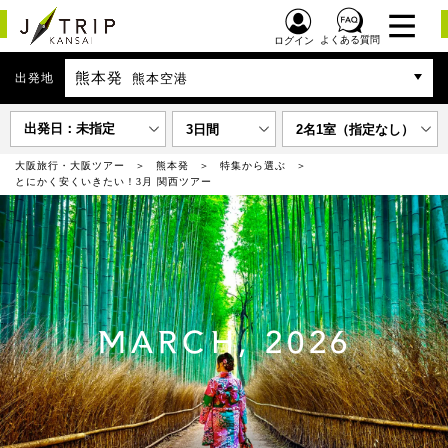
よくある質問
ログイン
熊本発
出発地
熊本空港
出発日：未指定
3日間
2名1室（指定なし）
大阪旅行・大阪ツアー
熊本発
特集から選ぶ
とにかく安くいきたい！3月 関西ツアー
MARCH, 2026