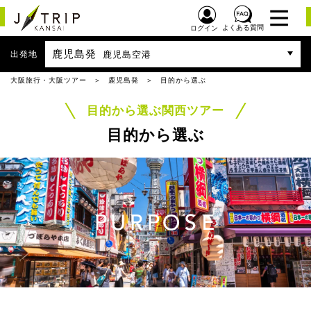
よくある質問
ログイン
鹿児島発
出発地
鹿児島空港
大阪旅行・大阪ツアー
鹿児島発
目的から選ぶ
目的から選ぶ関西ツアー
目的から選ぶ
PURPOSE