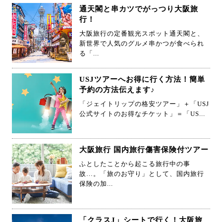
通天閣と串カツでがっつり大阪旅
行！
大阪旅行の定番観光スポット通天閣と、
新世界で人気のグルメ串かつが食べられ
る「...
USJツアーへお得に行く方法！簡単
予約の方法伝えます♪
「ジェイトリップの格安ツアー」＋「USJ
公式サイトのお得なチケット」＝「US...
大阪旅行 国内旅行傷害保険付ツアー
ふとしたことから起こる旅行中の事
故…。「旅のお守り」として、国内旅行
保険の加...
「クラスJ」シートで行く！大阪旅