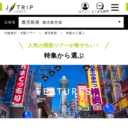
よくある質問
ログイン
鹿児島発
出発地
鹿児島空港
大阪旅行・大阪ツアー
鹿児島発
特集から選ぶ
人気の関西ツアーが勢ぞろい！
特集から選ぶ
FEATURES