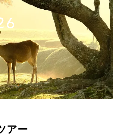
26
西ツアー