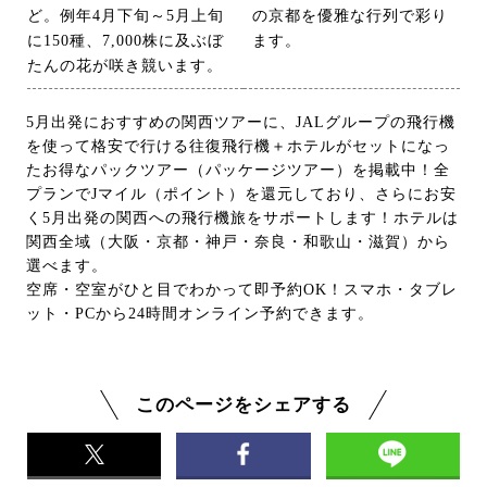
ど。例年4月下旬～5月上旬
の京都を優雅な行列で彩り
に150種、7,000株に及ぶぼ
ます。
たんの花が咲き競います。
5月出発におすすめの関西ツアーに、JALグループの飛行機
を使って格安で行ける往復飛行機＋ホテルがセットになっ
たお得なパックツアー（パッケージツアー）を掲載中！全
プランでJマイル（ポイント）を還元しており、さらにお安
く5月出発の関西への飛行機旅をサポートします！ホテルは
関西全域（大阪・京都・神戸・奈良・和歌山・滋賀）から
選べます。
空席・空室がひと目でわかって即予約OK！スマホ・タブレ
ット・PCから24時間オンライン予約できます。
このページをシェアする