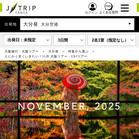
よくある質問
ログイン
大分発
出発地
大分空港
出発日：未指定
3日間
2名1室（指定なし）
大阪旅行・大阪ツアー
大分発
特集から選ぶ
とにかく安くいきたい！11月 大阪ツアー・USJツアー
NOVEMBER, 2025