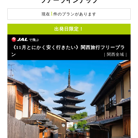
ツアーラインナップ
1
現在
件のプランがあります
出発日限定！
で飛ぶ
《11月とにかく安く行きたい》関西旅行フリープラ
ン
｜関西全域｜