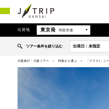
東京発
出発地
羽田空港
ツアー条件を絞り込む
出発日：未指定
大阪旅行・大阪ツアー
特集から選ぶ
「クラスJ」シ