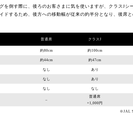
グを倒す際に、後ろのお客さまに気を使いますが、クラスJシ
イドするため、後方への移動幅が従来の約半分となり、後席と
普通席
クラスJ
約80cm
約100cm
約44cm
約47cm
なし
あり
なし
あり
なし
なし
普通席
–
+1,000円
※JAL