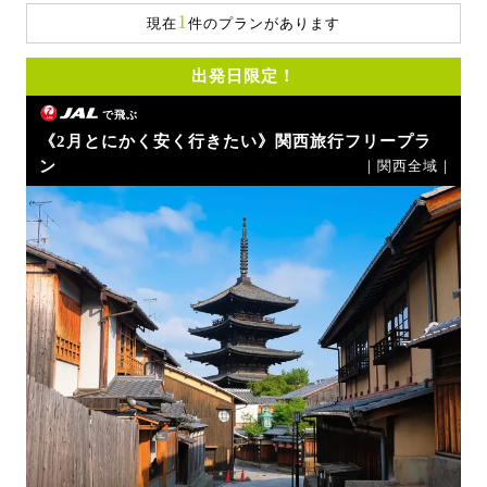
1
現在
件のプランがあります
出発日限定！
で飛ぶ
《2月とにかく安く行きたい》関西旅行フリープラ
ン
｜関西全域｜