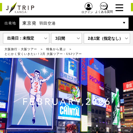
よくある質問
ログイン
東京発
出発地
羽田空港
出発日：未指定
3日間
2名1室（指定なし）
大阪旅行・大阪ツアー
特集から選ぶ
とにかく安くいきたい！2月 大阪ツアー・USJツアー
FEBRUARY,2026