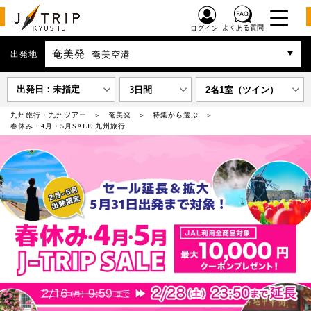
よくある質問
ログイン
奄美発
出発地
奄美空港
出発日：未指定
3日間
2名1室（ツイン）
九州旅行・九州ツアー
奄美発
特集から選ぶ
春休み・4月・5月SALE 九州旅行