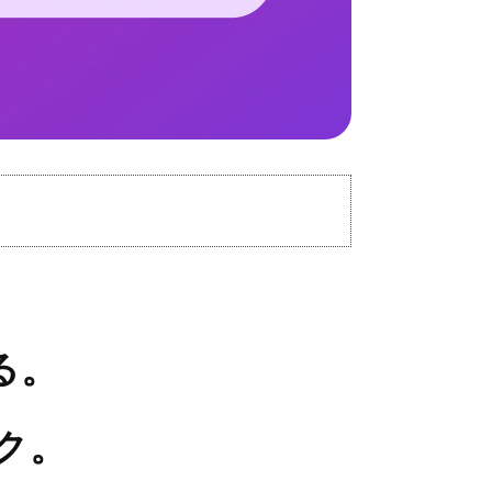
る。
ク。