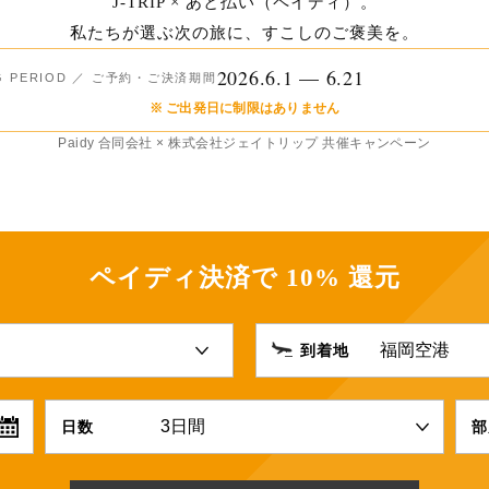
J-TRIP × あと払い（ペイディ）。
私たちが選ぶ次の旅に、すこしのご褒美を。
2026.6.1 — 6.21
G PERIOD ／ ご予約・ご決済期間
※ ご出発日に制限はありません
Paidy 合同会社 × 株式会社ジェイトリップ 共催キャンペーン
ペイディ決済で 10% 還元
到着地
日数
部