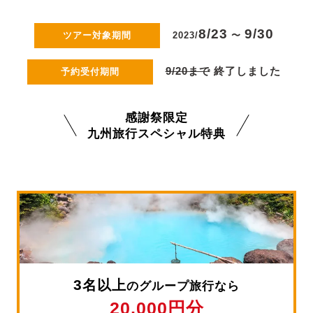
8/23
9/30
ツアー対象期間
2023/
〜
9/20まで
終了しました
予約受付期間
感謝祭限定
九州旅行スペシャル特典
3
名以上
のグループ旅行なら
20,000円分