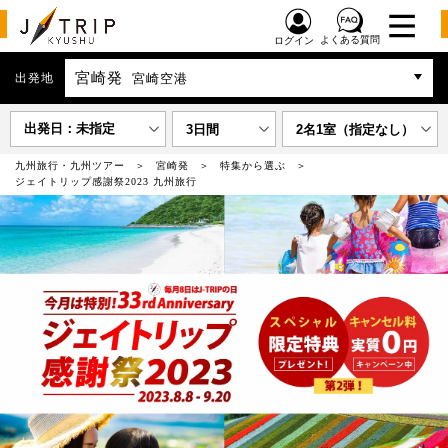
よくある質問
ログイン
宮崎発
出発地
宮崎空港
出発日：未指定
3日間
2名1室（指定なし）
九州旅行・九州ツアー
宮崎発
特集から選ぶ
ジェイトリップ感謝祭2023 九州旅行