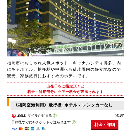
福岡市のおしゃれ人気スポット「キャナルシティ博多」内
にあるホテル。博多駅や中洲へも徒歩圏内の好立地なので
観光、家族旅行におすすめのホテルです。
出発日をご指定頂くと
料金・詳細部分にツアー料金が表示されます
《福岡空港利用》飛行機+ホテル - レンタカーなし
マイルが貯まる
4名1室
予約後すぐにe-チケットが送られます
料金・詳細