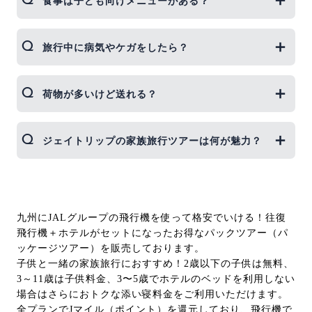
食事は子ども向けメニューがある？
の多さを考えるとレンタカーが便利。阿蘇や指宿な
どは特に車移動が楽です。
ホテルや旅館の多くはお子様メニューを用意。事前
旅行中に病気やケガをしたら？
に問い合わせておくと離乳食やアレルギー対応をし
てくれる宿もあります。
主要観光地近くには大きな病院があります。旅行保
荷物が多いけど送れる？
険への加入をおすすめしますし、宿泊先に最寄りの
医療機関を確認しておきましょう。
ほとんどの宿泊施設は宅配便受け取りOK。事前に
ジェイトリップの家族旅行ツアーは何が魅力？
スーツケースやオムツなどを宿へ送っておけば、移
動が身軽になります。
早割・添い寝無料などお得な特典が満載。航空券＋
宿泊パックなら予約管理が簡単で、LINEでのサポ
ートもついてきます。
九州にJALグループの飛行機を使って格安でいける！往復
飛行機＋ホテルがセットになったお得なパックツアー（パ
ッケージツアー）を販売しております。
子供と一緒の家族旅行におすすめ！2歳以下の子供は無料、
3～11歳は子供料金、3〜5歳でホテルのベッドを利用しない
場合はさらにおトクな添い寝料金をご利用いただけます。
全プランでJマイル（ポイント）を還元しており、飛行機で