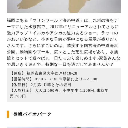
福岡にある「マリンワールド海の中道」は、九州の海をテ
ーマにした水族館で、2017年にリニューアルされてさらに
魅力アップ！イルカやアシカの迫力あるショー、ラッコの
かわいい姿など、小さな子供が夢中になる展示が盛りだく
さんです。さらにすごいのは、隣接する国営海の中道海浜
公園。動物園やプール、広々とした芝生広場があり、水族
館とセットで遊べば丸一日たっぷり楽しめます♪家族みんな
で思いきり遊んで、特別な一日を過ごしてみませんか？
【住所】 福岡市東区大字西戸崎18-28
【営業時間】 9:30～17:30 ※季節により～21:00
【休館日】 2月第1月曜とその翌日
【入館料金】 大人:2,500円、小中学生:1,200円､未就学
児:700円
長崎バイオパーク