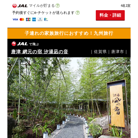
マイルが貯まる
4名1室
予約後すぐにe-チケットが送られます
料金・詳細
子連れの家族旅行におすすめ！九州旅行
で飛ぶ
唐津 網元の宿 汐湯凪の音
｜佐賀県｜唐津市｜