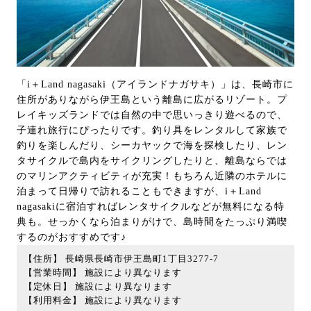
「i＋Land nagasaki（アイランドナガサキ）」は、長崎市に
住所がありながら伊王島という離島に広がるリゾート。プ
レイキッズランドでは自然の中で思いっきり遊べるので、
子連れ旅行にぴったりです。釣り具をレンタルして家族で
釣りを楽しんだり、シーカヤックで海を探検したり、レン
タサイクルで島内をサイクリングしたりと、離島ならでは
のマリンアクティビティが充実！もちろん近隣のホテルに
泊まって日帰りで訪れることもできますが、i＋Land
nagasakiに宿泊すればレンタサイクルなどが無料になる特
典も。せっかくなら泊まりがけで、島時間をたっぷり満喫
するのがおすすめです♪
【住所】 長崎県長崎市伊王島町1丁目3277-7
【営業時間】 施設により異なります
【定休日】 施設により異なります
【利用料金】 施設により異なります