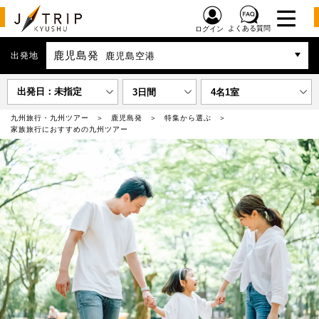
よくある質問
ログイン
鹿児島発
出発地
鹿児島空港
出発日：未指定
3日間
4名1室
九州旅行・九州ツアー
鹿児島発
特集から選ぶ
家族旅行におすすめの九州ツアー