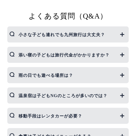
よくある質問（Q&A）
小さな子ども連れでも九州旅行は大丈夫？
もちろんです！福岡・長崎・大分にはベビーカー
添い寝の子どもは旅行代金がかかりますか？
OKの施設や授乳室完備のスポットが充実。宿泊先
も赤ちゃん歓迎のプランが増えています。
ジェイトリップでは添い寝無料プランを用意してい
雨の日でも遊べる場所は？
る宿が多数。宿泊施設によりますが、事前確認すれ
ばお得に予約できます。
ハウステンボスの屋内施設、福岡のマリンワール
温泉宿は子どもNGのところが多いのでは？
ド、長崎の出島ワーフなどは屋内遊びが充実。雨天
プランを用意しておくと安心です。
最近は家族風呂や貸切風呂がある宿が増えており、
移動手段はレンタカーが必要？
赤ちゃんも一緒に入れるところも。湯布院や指宿は
特に家族向け温泉宿が充実しています。
公共交通機関でも旅行できますが、子連れなら荷物