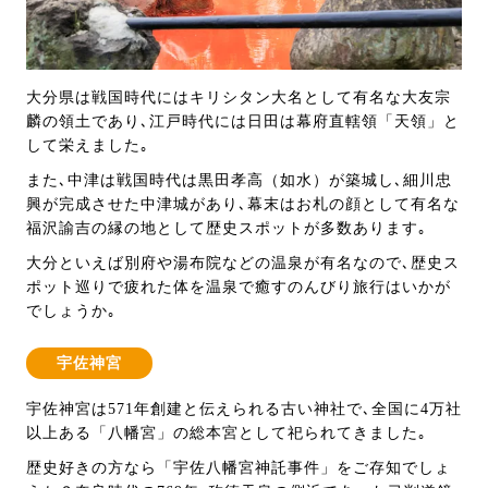
大分県は戦国時代にはキリシタン大名として有名な大友宗
麟の領土であり､江戸時代には日田は幕府直轄領「天領」と
して栄えました｡
また､中津は戦国時代は黒田孝高（如水）が築城し､細川忠
興が完成させた中津城があり､幕末はお札の顔として有名な
福沢諭吉の縁の地として歴史スポットが多数あります｡
大分といえば別府や湯布院などの温泉が有名なので､歴史ス
ポット巡りで疲れた体を温泉で癒すのんびり旅行はいかが
でしょうか｡
宇佐神宮
宇佐神宮は571年創建と伝えられる古い神社で､全国に4万社
以上ある「八幡宮」の総本宮として祀られてきました｡
歴史好きの方なら「宇佐八幡宮神託事件」をご存知でしょ