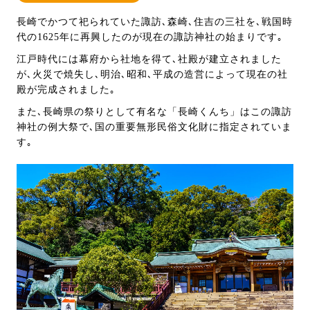
長崎でかつて祀られていた諏訪､森崎､住吉の三社を､戦国時
代の1625年に再興したのが現在の諏訪神社の始まりです｡
江戸時代には幕府から社地を得て､社殿が建立されました
が､火災で焼失し､明治､昭和､平成の造営によって現在の社
殿が完成されました｡
また､長崎県の祭りとして有名な「長崎くんち」はこの諏訪
神社の例大祭で､国の重要無形民俗文化財に指定されていま
す｡