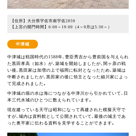
【住所】大分県宇佐市南宇佐2859
【上宮の開門時間】6:00～19:00（4～9月は5:30～）
中津城
中津城は戦国時代の1588年､豊臣秀吉から豊前国を与えられ
た黒田孝高（如水）が､築城を開始しましたが､関ヶ原の戦
い後､黒田家は加増の上で福岡に転封となったため､築城は
中断されましたが､黒田家の後に領主となった細川家によっ
て完成されました｡
中津城の堀の水は海につながる中津川から引かれていて､日
本三代水城のひとつに数えられています｡
現在建っている天守は昭和になって再建された模擬天守で
すが､城内は資料館として公開されていて､最後の城主であ
った奥平家に伝わる資料を見学することができます｡