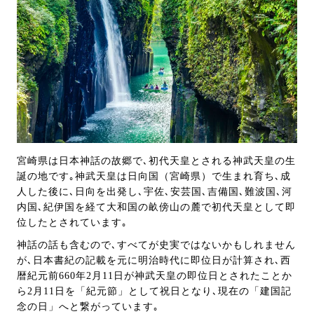
宮崎県は日本神話の故郷で､初代天皇とされる神武天皇の生
誕の地です｡神武天皇は日向国（宮崎県）で生まれ育ち､成
人した後に､日向を出発し､宇佐､安芸国､吉備国､難波国､河
内国､紀伊国を経て大和国の畝傍山の麓で初代天皇として即
位したとされています｡
神話の話も含むので､すべてが史実ではないかもしれません
が､日本書紀の記載を元に明治時代に即位日が計算され､西
暦紀元前660年2月11日が神武天皇の即位日とされたことか
ら2月11日を「紀元節」として祝日となり､現在の「建国記
念の日」へと繋がっています｡