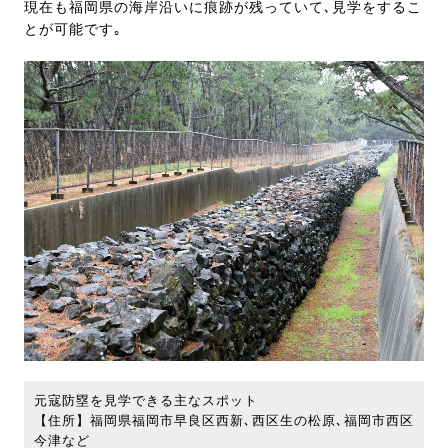
現在も福岡県の海岸沿いに痕跡が残っていて､見学をするこ
とが可能です｡
元寇防塁を見学できる主なスポット
【住所】福岡県福岡市早良区西新､西区生の松原､福岡市西区
今津など