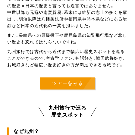
の歴史＝日本の歴史と言っても過言ではありません｡
中世以降も元寇や南蛮貿易､幕末には維新の志士の多くを輩
出し､明治以降は八幡製鉄所や福岡県や熊本県などにある炭
鉱など日本の近代化の一翼を担いました｡
また､長崎県への原爆投下や鹿児島県の知覧飛行場など悲し
い歴史も忘れてはならないですね｡
九州旅行では古代から近代まで幅広い歴史スポットを巡る
ことができるので､考古学ファン､神話好き､戦国武将好き､
お城好きなど幅広い歴史好きの方が満足できる地域です｡
ツアーをみる
九州旅行で巡る
歴史スポット
なぜ九州？