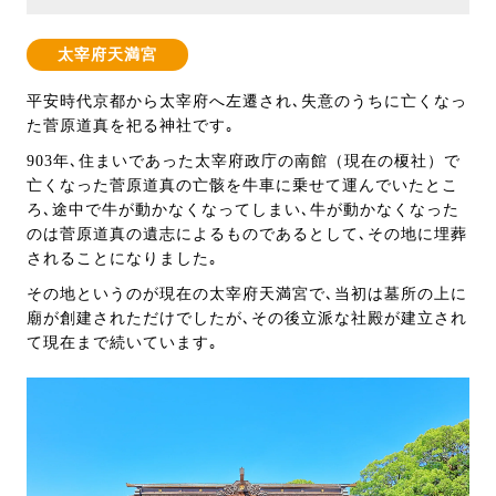
太宰府天満宮
平安時代京都から太宰府へ左遷され､失意のうちに亡くなっ
た菅原道真を祀る神社です｡
903年､住まいであった太宰府政庁の南館（現在の榎社）で
亡くなった菅原道真の亡骸を牛車に乗せて運んでいたとこ
ろ､途中で牛が動かなくなってしまい､牛が動かなくなった
のは菅原道真の遺志によるものであるとして､その地に埋葬
されることになりました｡
その地というのが現在の太宰府天満宮で､当初は墓所の上に
廟が創建されただけでしたが､その後立派な社殿が建立され
て現在まで続いています｡