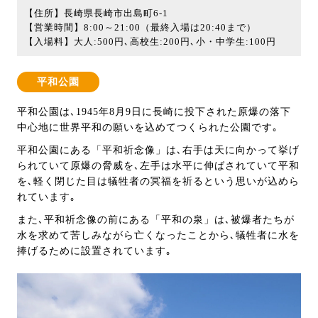
【住所】長崎県長崎市出島町6-1
【営業時間】8:00～21:00（最終入場は20:40まで）
【入場料】大人:500円､高校生:200円､小・中学生:100円
平和公園
平和公園は､1945年8月9日に長崎に投下された原爆の落下
中心地に世界平和の願いを込めてつくられた公園です｡
平和公園にある「平和祈念像」は､右手は天に向かって挙げ
られていて原爆の脅威を､左手は水平に伸ばされていて平和
を､軽く閉じた目は犠牲者の冥福を祈るという思いが込めら
れています｡
また､平和祈念像の前にある「平和の泉」は､被爆者たちが
水を求めて苦しみながら亡くなったことから､犠牲者に水を
捧げるために設置されています｡