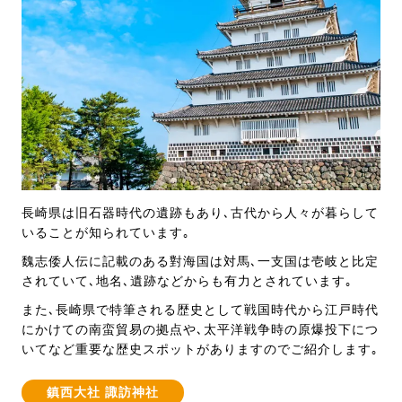
長崎県は旧石器時代の遺跡もあり､古代から人々が暮らして
いることが知られています｡
魏志倭人伝に記載のある對海国は対馬､一支国は壱岐と比定
されていて､地名､遺跡などからも有力とされています｡
また､長崎県で特筆される歴史として戦国時代から江戸時代
にかけての南蛮貿易の拠点や､太平洋戦争時の原爆投下につ
いてなど重要な歴史スポットがありますのでご紹介します｡
鎮西大社 諏訪神社