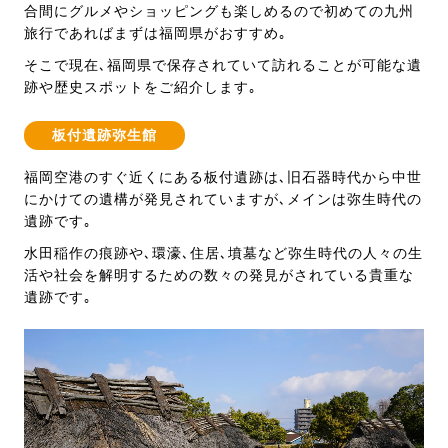
合間にグルメやショッピングも楽しめるので初めての九州
旅行であればまずは福岡県がおすすめ｡
そこで現在､福岡県で保存されていて訪れることが可能な遺
跡や歴史スポットをご紹介します｡
板付遺跡弥生館
福岡空港のすぐ近くにある板付遺跡は､旧石器時代から中世
にかけての遺構が発見されていますが､メインは弥生時代の
遺跡です｡
水田稲作の痕跡や､環濠､住居､墳墓など弥生時代の人々の生
活や社会を解明するための数々の発見がされている貴重な
遺跡です｡