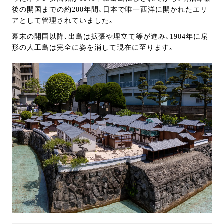
後の開国までの約200年間､日本で唯一西洋に開かれたエリ
アとして管理されていました｡
幕末の開国以降､出島は拡張や埋立て等が進み､1904年に扇
形の人工島は完全に姿を消して現在に至ります｡