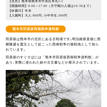
【住所】熊本県熊本市中央区本丸1-1
【開園時間】9:00～17:00（天守閣の入場は16:30まで）
【休園日】年末
【入園料】大人:800円､小中学生:300円
熊本市田原坂西南戦争資料館
田原坂は熊本市の北区にある古戦場です｡明治維新直後に西
郷隆盛を盟主として起こった西南戦争の激戦地として知ら
れています｡
田原坂のすぐそばには「熊本市田原坂西南戦争資料館」が
あり､実際に使われた銃や古文書などが展示されています｡