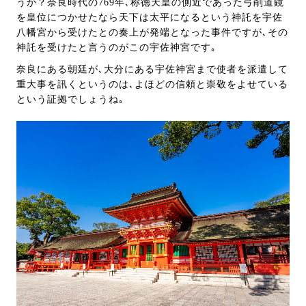
うか？奈良時代の769年､称徳天皇の側近であった弓削道鏡
を皇位につかせたなら天下は太平になるという神託を宇佐
八幡宮から受けたとの奏上が発端となった事件ですが､その
神託を受けたと言うのがこの宇佐神宮です｡
奈良にある朝廷が､大分にある宇佐神宮まで使者を派遣して
重大事を訊くというのは､よほどの信頼と崇敬をよせている
という証拠でしょうね｡