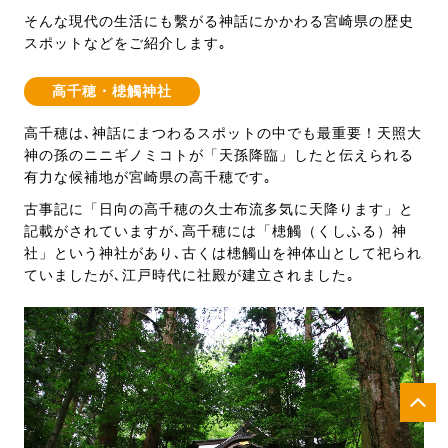
そんな現代の生活にも繫がる神話にかかわる宮崎県の歴史
スポットなどをご紹介します｡
高千穂・槵觸神社
高千穂は､神話にまつわるスポットの中でも最重要！天照大
神の孫のニニギノミコトが「天孫降臨」したと伝えられる
有力な候補地が宮崎県の高千穂です｡
古事記に「日向の高千穂の久士布流多気に天降ります」と
記載がされていますが､高千穂には「槵觸（くしふる）神
社」という神社があり､古くは槵觸山を神体山として祀られ
ていましたが､江戸時代に社殿が建立されました｡