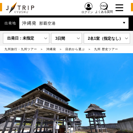
よくある質問
ログイン
沖縄発
出発地
那覇空港
出発日：未指定
3日間
2名1室（指定なし）
九州旅行・九州ツアー
沖縄発
目的から選ぶ
九州 歴史ツアー