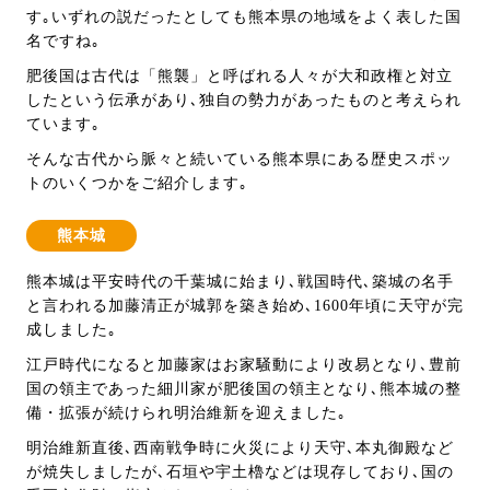
す｡いずれの説だったとしても熊本県の地域をよく表した国
名ですね｡
肥後国は古代は「熊襲」と呼ばれる人々が大和政権と対立
したという伝承があり､独自の勢力があったものと考えられ
ています｡
そんな古代から脈々と続いている熊本県にある歴史スポッ
トのいくつかをご紹介します｡
熊本城
熊本城は平安時代の千葉城に始まり､戦国時代､築城の名手
と言われる加藤清正が城郭を築き始め､1600年頃に天守が完
成しました｡
江戸時代になると加藤家はお家騒動により改易となり､豊前
国の領主であった細川家が肥後国の領主となり､熊本城の整
備・拡張が続けられ明治維新を迎えました｡
明治維新直後､西南戦争時に火災により天守､本丸御殿など
が焼失しましたが､石垣や宇土櫓などは現存しており､国の