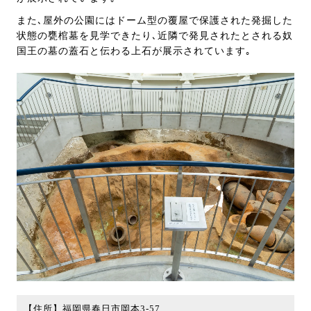
また､屋外の公園にはドーム型の覆屋で保護された発掘した
状態の甕棺墓を見学できたり､近隣で発見されたとされる奴
国王の墓の蓋石と伝わる上石が展示されています｡
【住所】福岡県春日市岡本3-57