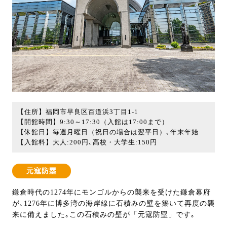
【住所】福岡市早良区百道浜3丁目1-1
【開館時間】9:30～17:30（入館は17:00まで）
【休館日】毎週月曜日（祝日の場合は翌平日）､年末年始
【入館料】大人:200円､高校・大学生:150円
元寇防塁
鎌倉時代の1274年にモンゴルからの襲来を受けた鎌倉幕府
が､1276年に博多湾の海岸線に石積みの壁を築いて再度の襲
来に備えました｡この石積みの壁が「元寇防塁」です｡