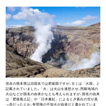
現在の熊本県は旧国名では肥後国ですが､古くは「火国」と
記載されていました｡「火」は火山を連想させ､阿蘇地域の
火山などが国名の由来かなとも考えられますが､国名の由来
は「肥後風土記」や「日本書紀」によると夕暮れの空が真
っ赤だったとか､有明海の不知火が由来だと書かれていま