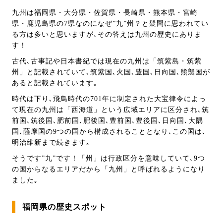
九州は福岡県・大分県・佐賀県・長崎県・熊本県・宮崎
県・鹿児島県の7県なのになぜ”九”州？と疑問に思われてい
る方は多いと思いますが､その答えは九州の歴史にありま
す！
古代､古事記や日本書紀では現在の九州は「筑紫島・筑紫
州」と記載されていて､筑紫国､火国､豊国､日向国､熊襲国が
あると記載されています｡
時代は下り､飛鳥時代の701年に制定された大宝律令によっ
て現在の九州は「西海道」という広域エリアに区分され､筑
前国､筑後国､肥前国､肥後国､豊前国､豊後国､日向国､大隅
国､薩摩国の9つの国から構成されることとなり､この国は､
明治維新まで続きます｡
そうです”九”です！「州」は行政区分を意味していて､9つ
の国からなるエリアだから「九州」と呼ばれるようになり
ました｡
福岡県の歴史スポット