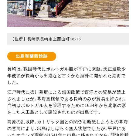
【住所】長崎県長崎市上西山町18-15
出島和蘭商館跡
長崎は､戦国時代にポルトガル船が平戸に来航､天正遣欧少
年使節が長崎から出港など古くから海外に開かれた港街で
した｡
江戸時代に徳川幕府による鎖国政策で西洋との貿易が禁止
されましたが､幕府直轄領である長崎のみが貿易を許され､
当初はポルトガル人を管理するために1634年から扇形の形
をした人工島として建設されたのが出島です｡
島原の乱以降､カトリック国との関係を断絶しようとの幕府
の意向により､出島はしばらく無人状態でしたが､平戸にあ
ったオランダ商館が1641年に出島に移されてから､明治維新