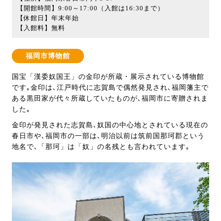
【開館時間】9:00～17:00（入館は16:30まで）
【休館日】年末年始
【入館料】無料
福岡市博物館
国宝「漢委奴国王」の金印が所蔵・展示されている博物館
です｡金印は､江戸時代に志賀島で偶然発見され､福岡藩主で
ある黒田家が代々所蔵していたものが､福岡市に寄贈されま
した｡
金印が発見された志賀島､奴国の中心地とされている現在の
春日市や､福岡市の一部は､明治以前は筑前国那珂郡という
地名で､「那珂」は「奴」の名残とも言われています｡