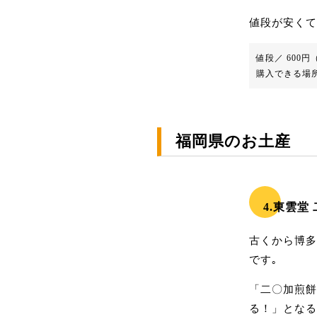
値段が安くて
値段／ 600円
購入できる場
福岡県のお土産
4.東雲堂
古くから博多
です｡
「二〇加煎餅
る！」となる