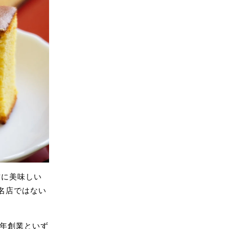
方に美味しい
名店ではない
0年創業といず