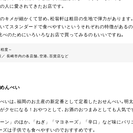
の人に愛されてきたお店です｡
のキメが細かくて甘め､松翁軒は粗目の生地で弾力があります
いてスタンダードで食べやすいというそれぞれの特徴があるの
比べのためにいろいろなお店で買ってみるのもいいですね｡
0円程度～
／ 長崎市内の各店舗､空港､百貨店など
郎 めんべい
べいは､福岡のお土産の新定番として定着したおせんべい｡明
がクセになる！おやつとして､お酒のおつまみとしても人気で
ーン」のほか､「ねぎ」「マヨネーズ」「辛口」など味にバリ
ーズは子供でも食べやすいのでおすすめです｡