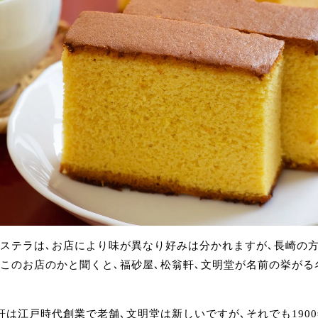
ステラは､お店により味が異なり好みは分かれますが､長崎の
このお店のかと聞くと､福砂屋､松翁軒､文明堂が名前の挙がる
軒は江戸時代創業で老舗､文明堂は新しいですが､それでも190