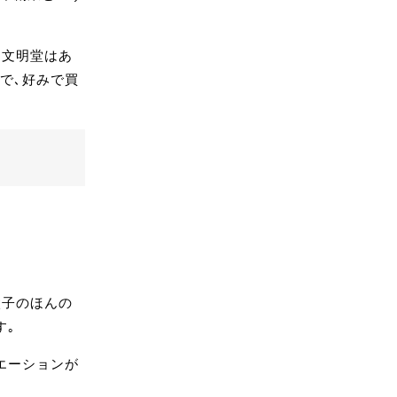
｡文明堂はあ
で､好みで買
太子のほんの
す｡
エーションが