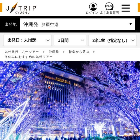
よくある質問
ログイン
沖縄発
出発地
那覇空港
出発日：未指定
3日間
2名1室（指定なし）
九州旅行・九州ツアー
沖縄発
特集から選ぶ
冬休みにおすすめの九州ツアー