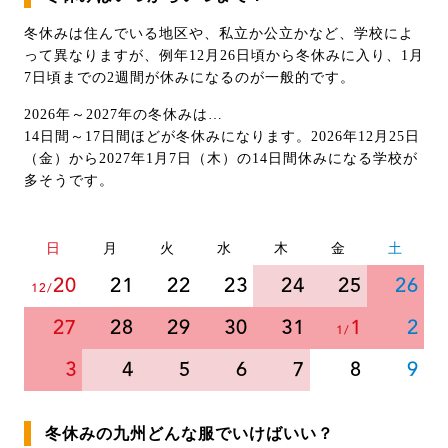
冬休みは住んでいる地区や、私立か公立かなど、学校によ
って異なりますが、例年12月26日頃から冬休みに入り、1月
7日頃までの2週間が休みになるのが一般的です。
2026年～2027年の冬休みは…
14日間～17日間ほどが冬休みになります。2026年12月25日
（金）から2027年1月7日（木）の14日間休みになる学校が
多そうです。
日
月
火
水
木
金
土
20
21
22
23
24
25
26
12/
27
28
29
30
31
1
2
1/
3
4
5
6
7
8
9
冬休みの九州どんな服でいけばいい？