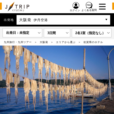
よくある質問
ログイン
大阪発
出発地
伊丹空港
出発日：未指定
3日間
2名1室（指定なし）
九州旅行・九州ツアー
大阪発
エリアから選ぶ
佐賀県のホテル