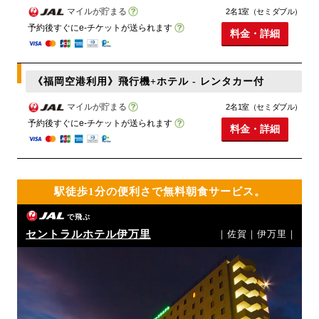
マイルが貯まる
2名1室（セミダブル）
予約後すぐにe-チケットが送られます
料金・詳細
《福岡空港利用》飛行機+ホテル - レンタカー付
マイルが貯まる
2名1室（セミダブル）
予約後すぐにe-チケットが送られます
料金・詳細
駅徒歩1分の便利さで無料朝食サービス。
で飛ぶ
セントラルホテル伊万里
｜佐賀｜伊万里｜