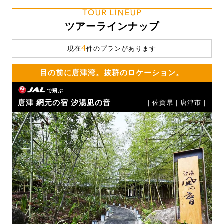
TOUR LINEUP
ツアーラインナップ
4
現在
件のプランがあります
目の前に唐津湾。抜群のロケーション。
で飛ぶ
唐津 網元の宿 汐湯凪の音
｜佐賀県｜唐津市｜