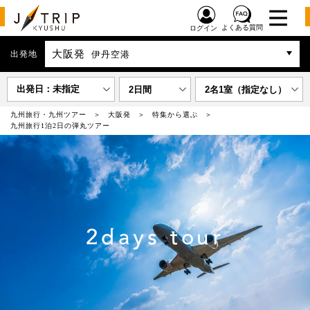
よくある質問
ログイン
大阪発
出発地
伊丹空港
出発日：未指定
2日間
2名1室（指定なし）
九州旅行・九州ツアー
大阪発
特集から選ぶ
九州旅行1泊2日の弾丸ツアー
2days tour