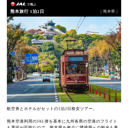
で飛ぶ
熊本旅行 1泊2日
｜熊本県｜
航空券とホテルがセットの1泊2日格安ツアー。
熊本空港利用のJAL便を基本に九州各県の空港のフライト
も選択が可能なので、熊本県を拠点に隣接県への観光も希