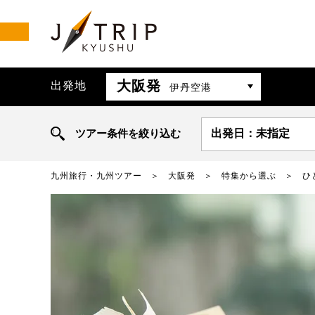
大阪発
出発地
伊丹空港
ツアー条件を絞り込む
出発日：未指定
九州旅行・九州ツアー
大阪発
特集から選ぶ
ひ