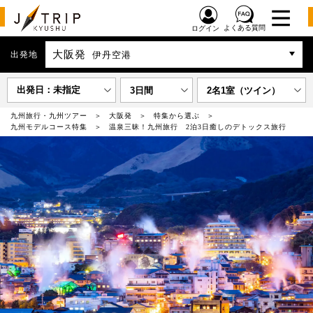
よくある質問
ログイン
大阪発
出発地
伊丹空港
出発日：未指定
3日間
2名1室（ツイン）
九州旅行・九州ツアー
大阪発
特集から選ぶ
九州モデルコース特集
温泉三昧！九州旅行 2泊3日癒しのデトックス旅行