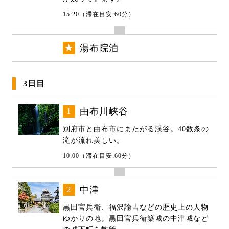
15:20（滞在目安:60分）
★
湯布院泊
3日目
1
由布川峡谷
別府市と由布市にまたがる渓谷。40数条の
滝が流れ美しい。
10:00（滞在目安:60分）
2
中津
黒田官兵衛、福沢諭吉などの歴史上の人物
ゆかりの地。黒田官兵衛築城の中津城など