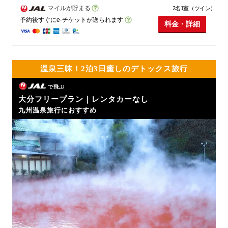
マイルが貯まる
2名1室（ツイン）
予約後すぐにe-チケットが送られます
料金・詳細
温泉三昧！2泊3日癒しのデトックス旅行
で飛ぶ
大分フリープラン｜レンタカーなし
九州温泉旅行におすすめ