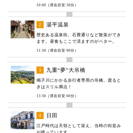
10:00（滞在目安:30分）
2
湯平温泉
歴史ある温泉街。石畳通りなど散策ができ
ます。昼食もここで済ますのがベター。
11:30（滞在目安:90分）
3
九重“夢”大吊橋
鳴子川にかかる歩行者専用の吊橋。渡ると
きはスリル満点！
13:30（滞在目安:60分）
4
日田
江戸時代は天領として栄え、当時の街並み
が残っています。