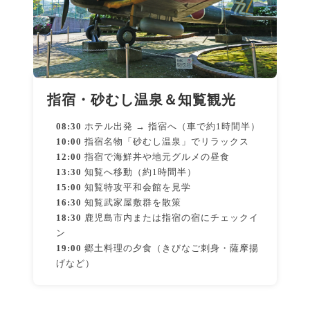
指宿・砂むし温泉＆知覧観光
08:30
ホテル出発 → 指宿へ（車で約1時間半）
10:00
指宿名物「砂むし温泉」でリラックス
12:00
指宿で海鮮丼や地元グルメの昼食
13:30
知覧へ移動（約1時間半）
15:00
知覧特攻平和会館を見学
16:30
知覧武家屋敷群を散策
18:30
鹿児島市内または指宿の宿にチェックイ
ン
19:00
郷土料理の夕食（きびなご刺身・薩摩揚
げなど）