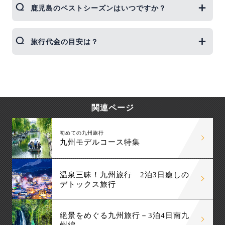
鹿児島のベストシーズンはいつですか？
ているので、観光の拠点に便利です。
春（3〜5月）と秋（9〜11月）は気候が穏やかで観
旅行代金の目安は？
光に最適です。夏は台風シーズン、冬は温泉旅行に
人気です。
航空券＋ホテル2泊3日で3万円台から。レンタカー
付やハイシーズンは5〜7万円程度になることもあり
ます。
関連ページ
初めての九州旅行
九州モデルコース特集
温泉三昧！九州旅行 2泊3日癒しの
デトックス旅行
絶景をめぐる九州旅行－3泊4日南九