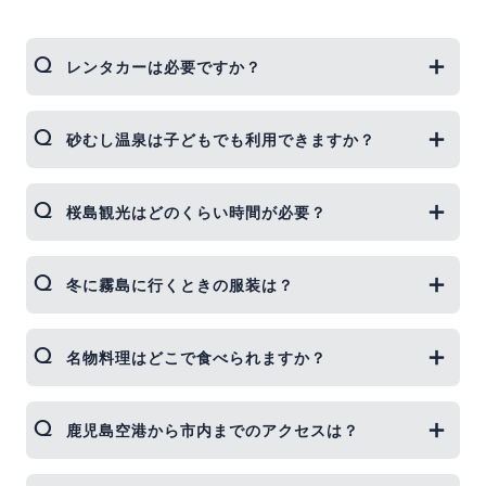
レンタカーは必要ですか？
鹿児島市内だけなら路面電車やバスで十分観光可能
砂むし温泉は子どもでも利用できますか？
ですが、桜島・指宿・霧島など郊外へ行くならレン
タカーが便利です。
小学生以上なら多くの施設で利用可能です。ただし
桜島観光はどのくらい時間が必要？
体調が悪い時や長時間の入浴は避けましょう。
フェリー往復＋島内ドライブや展望台巡りで、半
冬に霧島に行くときの服装は？
日〜1日を見込むのがベストです。
鹿児島市は比較的温暖ですが、霧島は標高が高いた
名物料理はどこで食べられますか？
め冷え込みます。厚手の上着を持参しましょう。
鹿児島黒豚は市内の郷土料理店やホテル、白熊アイ
鹿児島空港から市内までのアクセスは？
スは天文館むじゃき本店が有名です。
空港リムジンバスで約40分。市内各地へ直通便が出