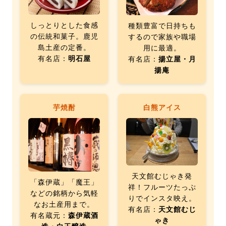
しっとりとした食感
種類豊富で日持ちも
の伝統和菓子。鹿児
するので家族や職場
島土産の定番。
用に最適。
有名店：
明石屋
有名店：
揚立屋・月
揚庵
芋焼酎
白熊アイス
天文館むじゃき発
「森伊蔵」「魔王」
祥！フルーツたっぷ
などの銘柄から気軽
りでインスタ映え。
なお土産用まで。
有名店：
天文館むじ
有名蔵元：
森伊蔵酒
ゃき