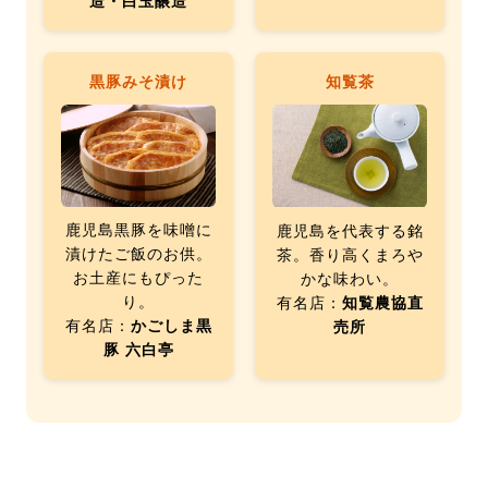
造・白玉醸造
黒豚みそ漬け
知覧茶
鹿児島黒豚を味噌に
鹿児島を代表する銘
漬けたご飯のお供。
茶。香り高くまろや
お土産にもぴった
かな味わい。
り。
有名店：
知覧農協直
有名店：
かごしま黒
売所
豚 六白亭