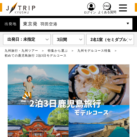
よくある質問
ログイン
東京発
出発地
羽田空港
出発日：未指定
3日間
2名1室（セミダブル）
九州旅行・九州ツアー
特集から選ぶ
九州モデルコース特集
初めての鹿児島旅行 2泊3日モデルコース