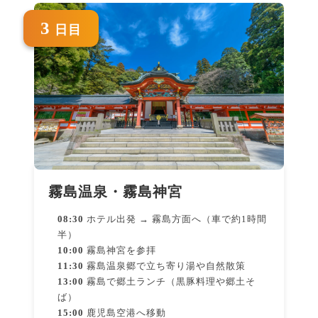
3
日目
霧島温泉・霧島神宮
08:30
ホテル出発 → 霧島方面へ（車で約1時間
半）
10:00
霧島神宮を参拝
11:30
霧島温泉郷で立ち寄り湯や自然散策
13:00
霧島で郷土ランチ（黒豚料理や郷土そ
ば）
15:00
鹿児島空港へ移動