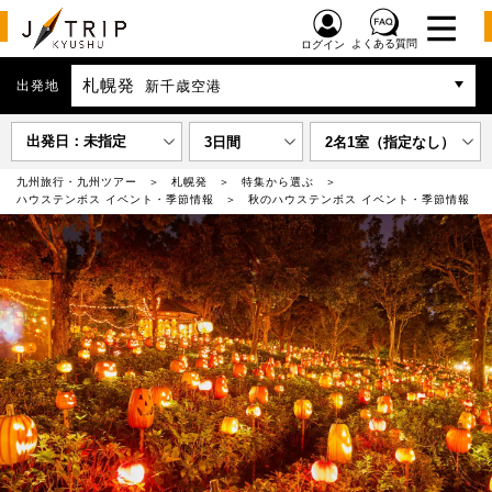
よくある質問
ログイン
札幌発
出発地
新千歳空港
出発日：未指定
3日間
2名1室（指定なし）
九州旅行・九州ツアー
札幌発
特集から選ぶ
ハウステンボス イベント・季節情報
秋のハウステンボス イベント・季節情報