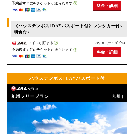
予約後すぐにe-チケットが送られます
料金・詳細
《ハウステンボス1DAYパスポート付》レンタカー付<
朝食付>
マイルが貯まる
2名1室（セミダブル）
予約後すぐにe-チケットが送られます
料金・詳細
ハウステンボス1DAYパスポート付
で飛ぶ
九州フリープラン
｜九州｜