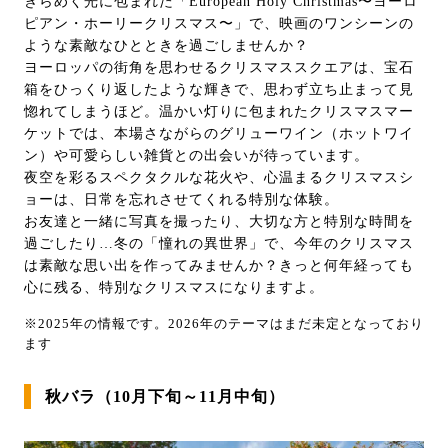
きらめく光に包まれた「European Holy Christmas〜ヨーロ
ピアン・ホーリークリスマス〜」で、映画のワンシーンの
ような素敵なひとときを過ごしませんか？
ヨーロッパの街角を思わせるクリスマススクエアは、宝石
箱をひっくり返したような輝きで、思わず立ち止まって見
惚れてしまうほど。温かい灯りに包まれたクリスマスマー
ケットでは、本場さながらのグリューワイン（ホットワイ
ン）や可愛らしい雑貨との出会いが待っています。
夜空を彩るスペクタクルな花火や、心温まるクリスマスシ
ョーは、日常を忘れさせてくれる特別な体験。
お友達と一緒に写真を撮ったり、大切な方と特別な時間を
過ごしたり…冬の「憧れの異世界」で、今年のクリスマス
は素敵な思い出を作ってみませんか？きっと何年経っても
心に残る、特別なクリスマスになりますよ。
※2025年の情報です。2026年のテーマはまだ未定となっており
ます
秋バラ（10月下旬～11月中旬）