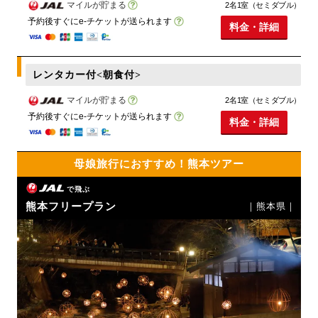
マイルが貯まる
2名1室（セミダブル）
予約後すぐにe-チケットが送られます
料金・詳細
レンタカー付<朝食付>
マイルが貯まる
2名1室（セミダブル）
予約後すぐにe-チケットが送られます
料金・詳細
母娘旅行におすすめ！熊本ツアー
で飛ぶ
熊本フリープラン
｜熊本県｜