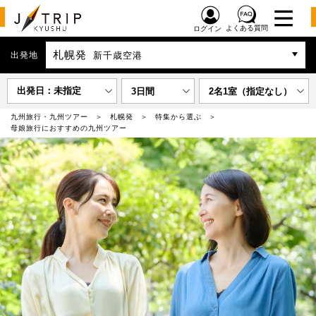
よくある質問
ログイン
札幌発
出発地
新千歳空港
出発日：未指定
3日間
2名1室（指定なし）
九州旅行・九州ツアー
札幌発
特集から選ぶ
母娘旅行におすすめの九州ツアー