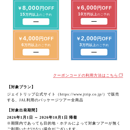
8,000
6,000
￥
円OFF
￥
円OFF
10
15
万円以上
万円以上
のご予約
のご予約
4,000
2,000
￥
円OFF
￥
円OFF
6
3
万円以上
万円以上
のご予約
のご予約
クーポンコードの利用方法はこちら
【対象プラン】
ジェイトリップ公式サイト（https://www.jtrip.co.jp/）で販売
する、JAL利用のパッケージツアー全商品
【対象出発期間】
2026年1月1日 ～ 2026年10月1日 帰着
※期限内であっても目的地・ホテルによって対象ツアーが無く
ご利用いただけない場合がございます。