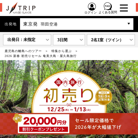
よくある質問
ログイン
東京発
出発地
羽田空港
出発日：未指定
3日間
2名1室（ツイン）
鹿児島の離島へのツアー
特集から選ぶ
2026 新春 初売りセール 奄美大島・屋久島旅行